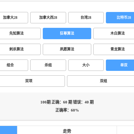
加拿大28
加拿大西28
台湾28
比特币28
先知算法
狂尊算法
木白算法
刺杀算法
夙愿算法
青龙算法
组合
杀组
大小
单双
双项
双组
100期 正确：60 期 错误：40 期
正确率：60%
走势