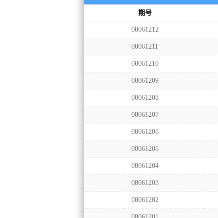
期号
08061212
08061211
08061210
08061209
08061208
08061207
08061206
08061205
08061204
08061203
08061202
08061201