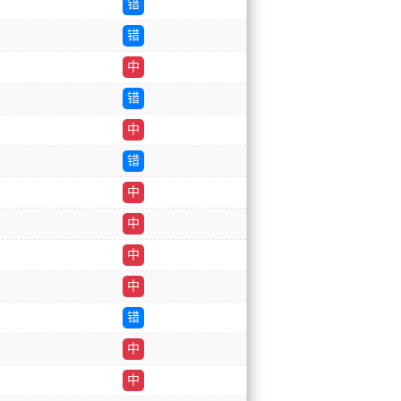
错
错
中
错
中
错
中
中
中
中
错
中
中