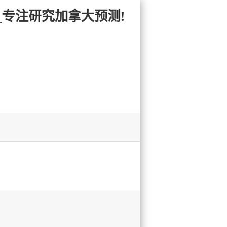
官网_专注研究加拿大预测!