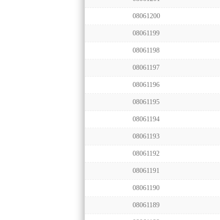
08061200
08061199
08061198
08061197
08061196
08061195
08061194
08061193
08061192
08061191
08061190
08061189