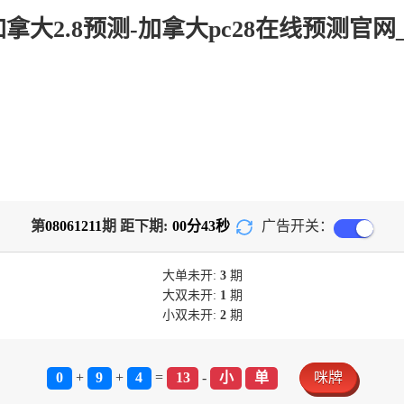
m-加拿大2.8预测-加拿大pc28在线预测
第
08061211
期 距下期:
00
分
42
秒
广告开关：
大单
未开:
3
期
大双
未开:
1
期
小双
未开:
2
期
0
+
9
+
4
=
13
-
小
单
咪牌