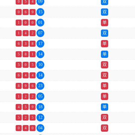
09
双
0
5
4
15
双
0
6
9
01
单
1
0
0
07
双
1
4
2
17
单
6
3
8
14
单
5
8
1
10
双
5
0
5
14
双
6
4
4
23
单
8
9
6
05
单
1
2
2
18
单
4
5
9
12
双
5
2
5
04
双
0
4
0