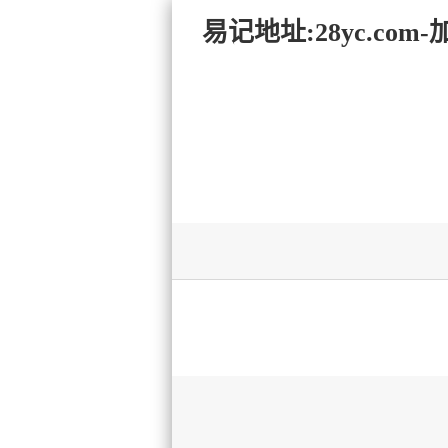
易记地址:28yc.co