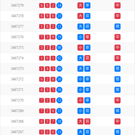
3467279
6
6
2
14
大
单
中
3467278
6
9
6
21
大
双
中
3467277
1
8
2
11
大
双
错
3467276
7
3
9
19
小
单
中
3467275
5
1
2
08
小
单
中
3467274
1
0
1
02
大
双
中
3467273
1
4
3
08
大
单
错
3467272
6
2
8
16
小
单
错
3467271
8
3
5
16
小
单
错
3467270
7
2
3
12
小
单
中
3467269
7
2
6
15
小
双
错
3467268
6
5
7
18
大
双
中
3467267
5
2
6
13
大
双
错