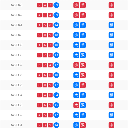
3467343
2
4
3
09
小
单
中
3467342
4
1
4
09
小
单
中
3467341
1
5
8
14
小
单
错
3467340
9
0
9
18
小
单
错
3467339
1
6
3
10
大
单
错
3467338
3
2
8
13
大
双
错
3467337
6
2
4
12
小
双
中
3467336
4
6
0
10
大
双
中
3467335
8
0
9
17
小
单
中
3467334
0
4
0
04
大
单
错
3467333
0
6
9
15
大
双
中
3467332
4
5
3
12
大
单
错
3467331
2
3
9
14
小
双
中