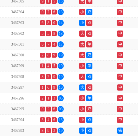
3467305
9
1
5
15
大
单
中
3467304
0
7
6
13
小
双
中
3467303
6
8
0
14
小
双
中
3467302
5
5
8
18
大
双
中
3467301
6
7
4
17
大
单
中
3467300
2
8
9
19
大
双
中
3467299
1
4
5
10
小
单
中
3467298
8
2
9
19
大
双
中
3467297
1
0
9
10
大
双
中
3467296
2
1
3
06
小
单
中
3467295
0
2
6
08
小
双
中
3467294
3
4
6
13
小
双
中
3467293
8
9
2
19
小
双
错