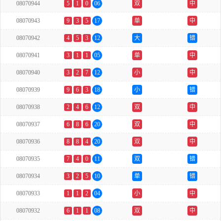
08070944
5
1
0
06
双
中
08070943
9
3
5
17
单
中
08070942
4
5
3
12
大
错
08070941
3
1
1
05
单
中
08070940
3
2
7
12
小
中
08070939
9
6
3
18
小
错
08070938
2
4
6
12
双
中
08070937
6
8
6
20
双
中
08070936
8
8
4
20
双
中
08070935
7
4
0
11
双
错
08070934
3
2
5
10
单
错
08070933
1
1
2
04
小
中
08070932
6
1
1
08
双
中