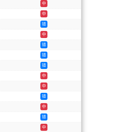
中
中
错
中
错
错
错
中
中
错
中
错
中