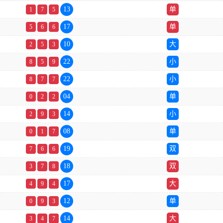
13
单
1
7
5
17
单
5
6
6
10
大
2
5
3
22
小
8
5
9
22
小
8
7
7
04
单
0
2
2
14
小
2
9
3
08
单
0
1
7
19
双
7
6
6
18
双
3
7
8
17
大
4
9
4
12
单
0
9
3
14
大
3
4
7