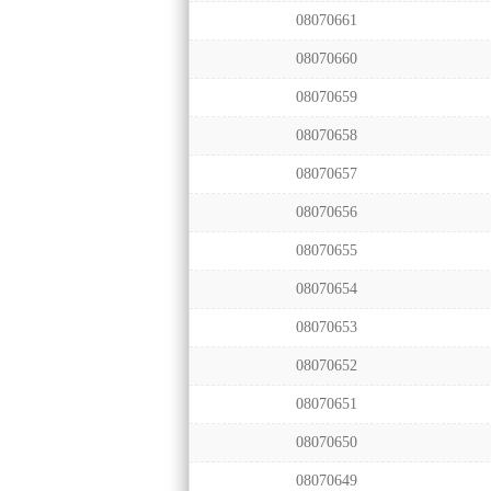
08070661
08070660
08070659
08070658
08070657
08070656
08070655
08070654
08070653
08070652
08070651
08070650
08070649