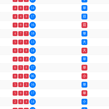
14
单
4
8
2
17
双
4
4
9
16
双
1
9
6
18
单
4
7
7
13
大
5
7
1
14
大
6
0
8
14
单
4
8
2
17
单
6
3
8
06
小
0
1
5
16
单
5
8
3
17
单
5
9
3
14
小
2
8
4