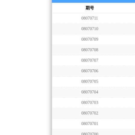
期号
08070711
08070710
08070709
08070708
08070707
08070706
08070705
08070704
08070703
08070702
08070701
08070700