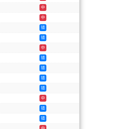
中
中
错
错
中
错
错
错
错
中
错
错
中