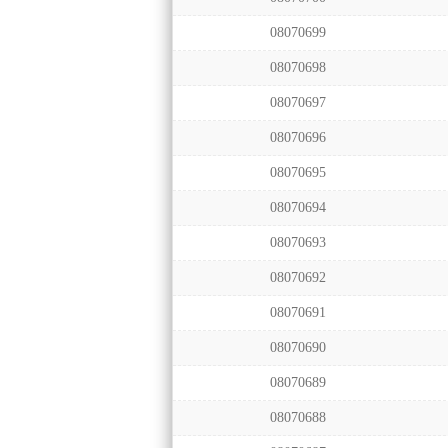
08070699
08070698
08070697
08070696
08070695
08070694
08070693
08070692
08070691
08070690
08070689
08070688