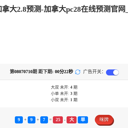
m-加拿大2.8预测-加拿大pc28在线预测
第
08070710
期 距下期:
00
分
22
秒
广告开关：
大双
未开:
4
期
小单
未开:
3
期
小双
未开:
1
期
9
+
9
+
7
=
25
-
大
单
咪牌