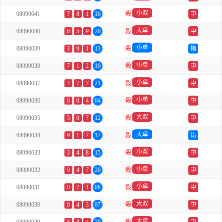
小双
08090041
7
8
1
16
殺
中
大单
08090040
6
5
9
20
殺
中
小单
08090039
3
9
1
13
殺
错
小单
08090038
7
1
2
10
殺
中
小单
08090037
7
7
7
21
殺
中
小单
08090036
0
0
4
04
殺
中
大双
08090035
5
0
7
12
殺
中
大单
08090034
9
1
7
17
殺
错
小双
08090033
3
4
8
15
殺
中
小单
08090032
9
4
7
20
殺
中
小单
08090031
0
7
1
08
殺
中
大双
08090030
0
4
3
07
殺
中
大单