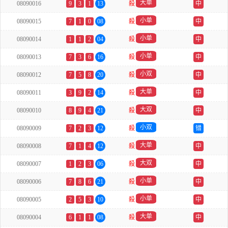
大单
08090016
9
3
1
13
殺
中
小单
08090015
7
1
0
08
殺
中
小单
08090014
1
1
2
04
殺
中
小单
08090013
7
3
6
16
殺
中
小双
08090012
7
5
8
20
殺
中
大单
08090011
3
9
2
14
殺
中
大双
08090010
8
9
4
21
殺
中
小双
08090009
7
2
3
12
殺
错
大单
08090008
7
1
4
12
殺
中
大双
08090007
1
2
3
06
殺
中
小单
08090006
7
8
6
21
殺
中
小单
08090005
2
5
3
10
殺
中
大单
08090004
6
1
1
08
殺
中