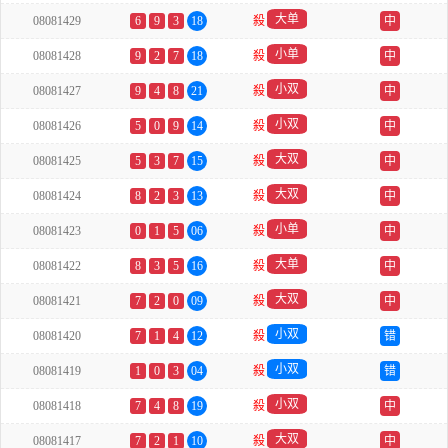
大单
08081429
6
9
3
18
殺
中
小单
08081428
9
2
7
18
殺
中
小双
08081427
9
4
8
21
殺
中
小双
08081426
5
0
9
14
殺
中
大双
08081425
5
3
7
15
殺
中
大双
08081424
8
2
3
13
殺
中
小单
08081423
0
1
5
06
殺
中
大单
08081422
8
3
5
16
殺
中
大双
08081421
7
2
0
09
殺
中
小双
08081420
7
1
4
12
殺
错
小双
08081419
1
0
3
04
殺
错
小双
08081418
7
4
8
19
殺
中
大双
08081417
7
2
1
10
殺
中