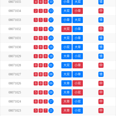
08071035
4
6
0
10
小单
大双
错
08071034
2
3
8
13
大双
小单
中
08071033
5
5
7
17
小单
大双
错
08071032
3
7
8
18
大双
小单
中
08071031
9
9
5
23
大双
小单
错
08071030
5
9
4
18
小双
大单
错
08071029
1
8
9
18
大单
小双
错
08071028
0
0
1
01
大双
小单
中
08071027
0
8
0
08
大双
小单
错
08071026
6
0
0
06
大单
小双
中
08071025
5
0
3
08
大单
小双
中
08071024
6
8
3
17
大单
小双
中
08071023
5
9
7
21
大单
小双
中