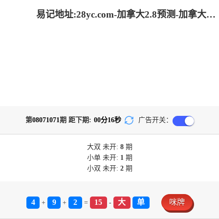
易记地址:28yc.com-加拿大2.8预测-加拿大pc28在线预测官网_专注研究加拿大预测!
第
08071071
期 距下期:
00
分
16
秒
广告开关：
大双
未开:
8
期
小单
未开:
1
期
小双
未开:
2
期
4
9
2
15
大
单
咪牌
+
+
=
-