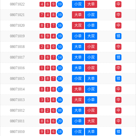
08071022
4
6
9
19
小双
大单
中
08071021
7
4
8
19
大单
小双
中
08071020
8
1
7
16
大双
小单
中
08071019
6
9
4
19
小单
大双
错
08071018
2
8
0
10
大单
小双
中
08071017
1
6
7
14
大单
小双
错
08071016
1
0
9
10
大单
小双
中
08071015
3
8
7
18
小双
大单
错
08071014
8
1
8
17
大单
小双
中
08071013
3
5
8
16
大双
小单
中
08071012
0
2
6
08
大单
小双
中
08071011
8
6
6
20
小单
大双
中
08071010
9
3
6
18
小双
大单
错