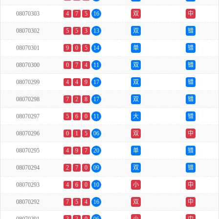
08070303
4
7
5
16
双
中
08070302
5
5
3
13
双
错
08070301
9
0
5
14
单
错
08070300
0
7
4
11
双
错
08070299
4
4
9
17
双
错
08070298
7
2
8
17
双
错
08070297
5
6
0
11
大
错
08070296
0
1
5
06
双
中
08070295
4
9
7
20
单
错
08070294
2
7
0
09
双
错
08070293
4
6
0
10
小
中
08070292
7
5
4
16
双
中