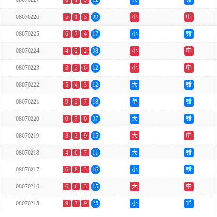
08070227
6
1
5
12
大
错
08070226
5
1
3
09
小
中
08070225
6
7
4
17
小
错
08070224
4
2
2
08
小
中
08070223
3
3
6
12
小
中
08070222
5
4
3
12
大
错
08070221
9
2
7
18
单
错
08070220
0
7
0
07
大
错
08070219
3
3
9
15
大
中
08070218
4
0
7
11
大
错
08070217
6
8
2
16
小
错
08070216
6
6
3
15
大
中
08070215
9
7
9
25
小
错