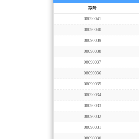
期号
08090041
08090040
08090039
08090038
08090037
08090036
08090035
08090034
08090033
08090032
08090031
08090030