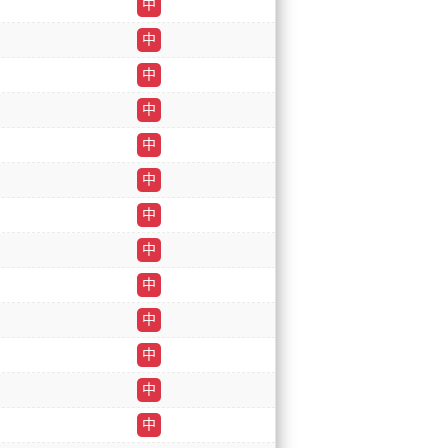
中
中
中
中
中
中
中
中
中
中
中
中
中