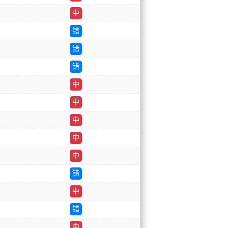
中
错
错
错
中
中
中
中
中
错
中
错
中