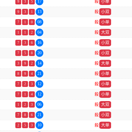
17
殺
小单
9
3
5
13
殺
小双
9
3
1
08
殺
小单
7
1
0
04
殺
大双
1
1
2
16
殺
小双
7
3
6
20
殺
小双
7
5
8
14
殺
大单
3
9
2
21
殺
小单
8
9
4
12
殺
小单
7
2
3
12
殺
小单
7
1
4
06
殺
大双
1
2
3
21
殺
小双
7
8
6
10
殺
大单
2
5
3