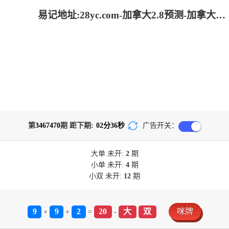
易记地址:28yc.com-加拿大2.8预测-加拿大pc28在线预测官网_专注研究加拿大预测!
第
3467470
期 距下期:
02
分
36
秒
广告开关：
大单
未开:
2
期
小单
未开:
4
期
小双
未开:
12
期
9
9
2
20
大
双
咪牌
+
+
=
-