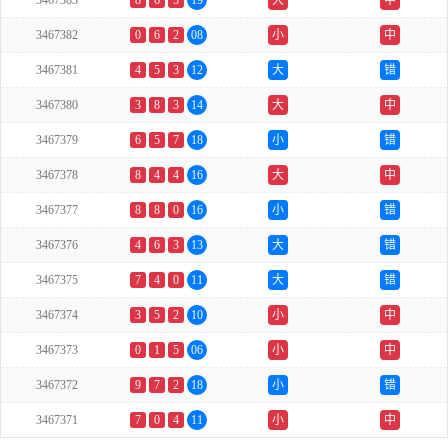
3467383
8
6
5
19
大
中
3467382
0
6
2
08
小
中
3467381
4
5
3
12
大
错
3467380
3
8
3
14
大
中
3467379
6
5
7
18
小
错
3467378
8
4
4
16
大
中
3467377
8
8
0
16
小
错
3467376
4
6
3
13
大
错
3467375
7
4
0
11
大
错
3467374
3
5
2
10
小
中
3467373
0
1
5
06
小
中
3467372
9
7
2
18
小
错
3467371
7
0
4
11
小
中