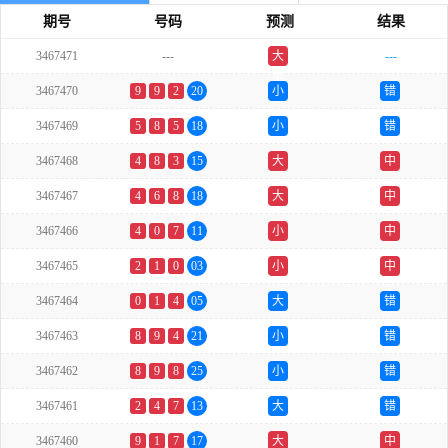
期号
号码
预测
结果
3467471
---
大
---
单
3467470
9
9
2
20
小
错
3467469
5
8
5
18
小
错
3467468
4
8
3
15
大
中
3467467
4
6
8
18
大
中
3467466
4
0
7
11
小
中
3467465
2
1
0
03
小
中
3467464
0
1
4
05
大
错
3467463
8
9
4
21
小
错
3467462
8
9
8
25
小
错
3467461
2
4
7
13
大
错
3467460
9
1
7
17
大
中