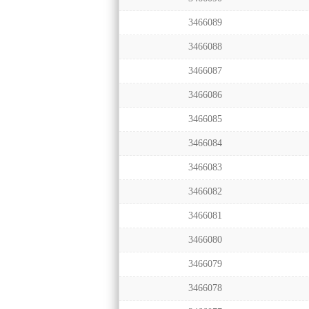
3466089
3466088
3466087
3466086
3466085
3466084
3466083
3466082
3466081
3466080
3466079
3466078