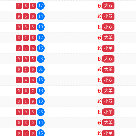
17
殺
大双
1
8
8
14
殺
小双
9
5
0
19
殺
小双
9
5
5
12
殺
大单
3
1
8
16
殺
小单
3
7
6
23
殺
大双
9
9
5
01
殺
大单
0
1
0
13
殺
小双
1
4
8
18
殺
大单
5
6
7
13
殺
小双
3
1
9
23
殺
小单
9
9
5
14
殺
大单
6
3
5
15
殺
小单
0
7
8