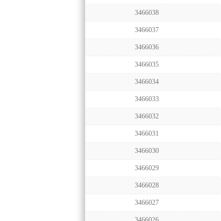
3466038
3466037
3466036
3466035
3466034
3466033
3466032
3466031
3466030
3466029
3466028
3466027
3466026