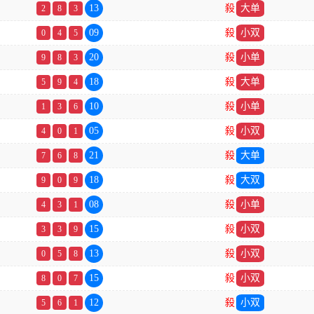
13
殺
大单
2
8
3
09
殺
小双
0
4
5
20
殺
小单
9
8
3
18
殺
大单
5
9
4
10
殺
小单
1
3
6
05
殺
小双
4
0
1
21
殺
大单
7
6
8
18
殺
大双
9
0
9
08
殺
小单
4
3
1
15
殺
小双
3
3
9
13
殺
小双
0
5
8
15
殺
小双
8
0
7
12
殺
小双
5
6
1