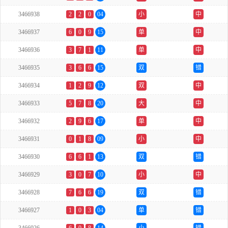
3466938
2
2
0
04
小
中
3466937
6
0
9
15
单
中
3466936
3
7
1
11
单
中
3466935
3
6
6
15
双
错
3466934
1
2
9
12
双
中
3466933
5
7
8
20
大
中
3466932
2
9
6
17
单
中
3466931
0
1
8
09
小
中
3466930
6
6
1
13
双
错
3466929
3
0
7
10
小
中
3466928
7
6
6
19
双
错
3466927
1
0
3
04
单
错