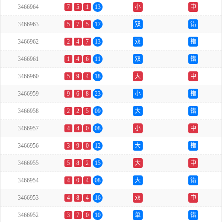
3466964
7
5
1
13
小
中
3466963
5
7
5
17
双
错
3466962
2
4
7
13
双
错
3466961
1
4
6
11
双
错
3466960
5
9
4
18
大
中
3466959
9
6
8
23
小
错
3466958
2
2
5
09
大
错
3466957
4
4
0
08
小
中
3466956
3
9
0
12
大
错
3466955
5
8
2
15
大
中
3466954
4
0
4
08
大
错
3466953
4
8
4
16
双
中
3466952
3
7
0
10
单
错