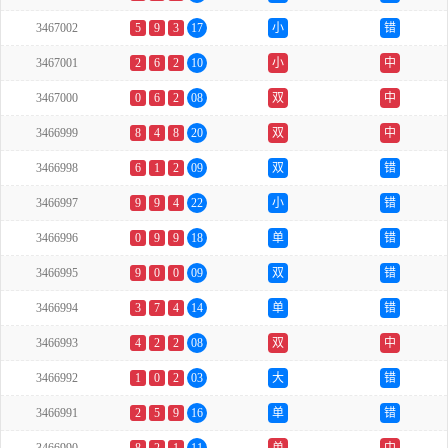
3467002
5
9
3
17
小
错
3467001
2
6
2
10
小
中
3467000
0
6
2
08
双
中
3466999
8
4
8
20
双
中
3466998
6
1
2
09
双
错
3466997
9
9
4
22
小
错
3466996
0
9
9
18
单
错
3466995
9
0
0
09
双
错
3466994
3
7
4
14
单
错
3466993
4
2
2
08
双
中
3466992
1
0
2
03
大
错
3466991
2
5
9
16
单
错