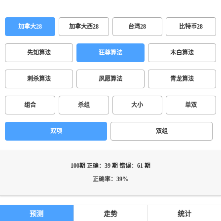
加拿大28
加拿大西28
台湾28
比特币28
先知算法
狂尊算法
木白算法
刺杀算法
夙愿算法
青龙算法
组合
杀组
大小
单双
双项
双组
100期 正确：39 期 错误：61 期
正确率：39%
预测
走势
统计