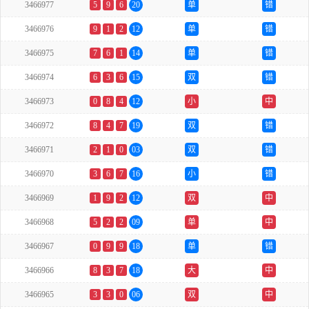
3466977
5
9
6
20
单
错
3466976
9
1
2
12
单
错
3466975
7
6
1
14
单
错
3466974
6
3
6
15
双
错
3466973
0
8
4
12
小
中
3466972
8
4
7
19
双
错
3466971
2
1
0
03
双
错
3466970
3
6
7
16
小
错
3466969
1
9
2
12
双
中
3466968
5
2
2
09
单
中
3466967
0
9
9
18
单
错
3466966
8
3
7
18
大
中
3466965
3
3
0
06
双
中