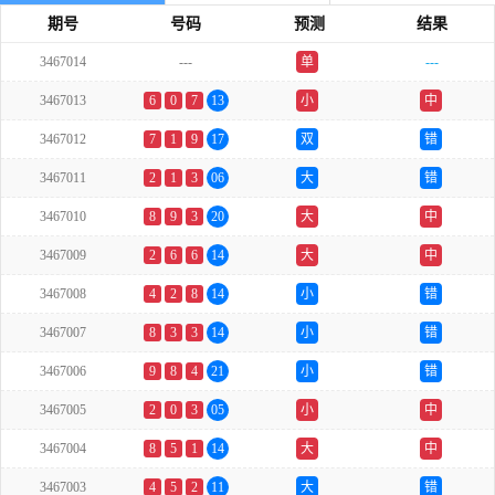
期号
号码
预测
结果
3467014
---
单
---
3467013
6
0
7
13
小
中
3467012
7
1
9
17
双
错
3467011
2
1
3
06
大
错
3467010
8
9
3
20
大
中
3467009
2
6
6
14
大
中
3467008
4
2
8
14
小
错
3467007
8
3
3
14
小
错
3467006
9
8
4
21
小
错
3467005
2
0
3
05
小
中
3467004
8
5
1
14
大
中
3467003
4
5
2
11
大
错