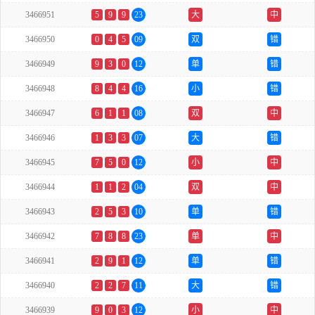
3466951
5
9
9
23
大
中
3466950
0
4
5
09
双
错
3466949
9
3
0
12
单
错
3466948
8
4
4
16
小
错
3466947
6
1
1
08
双
中
3466946
1
3
3
07
大
错
3466945
7
5
0
12
小
中
3466944
1
1
2
04
双
中
3466943
2
5
3
10
单
错
3466942
7
8
8
23
单
中
3466941
2
9
1
12
单
错
3466940
2
2
7
11
大
错
3466939
9
0
3
12
小
中