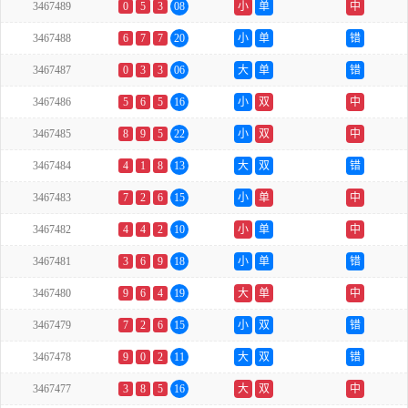
3467489
0
5
3
08
小
单
中
3467488
6
7
7
20
小
单
错
3467487
0
3
3
06
大
单
错
3467486
5
6
5
16
小
双
中
3467485
8
9
5
22
小
双
中
3467484
4
1
8
13
大
双
错
3467483
7
2
6
15
小
单
中
3467482
4
4
2
10
小
单
中
3467481
3
6
9
18
小
单
错
3467480
9
6
4
19
大
单
中
3467479
7
2
6
15
小
双
错
3467478
9
0
2
11
大
双
错
3467477
3
8
5
16
大
双
中