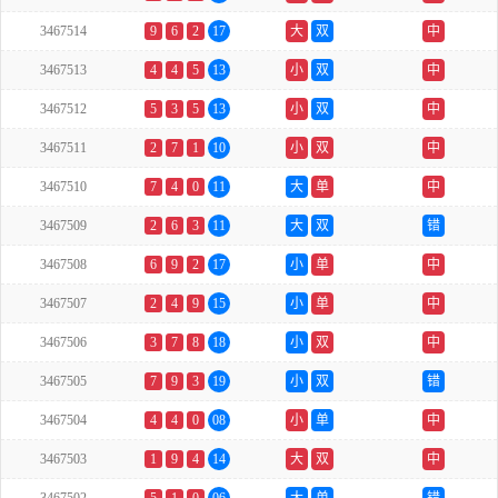
3467514
9
6
2
17
大
双
中
3467513
4
4
5
13
小
双
中
3467512
5
3
5
13
小
双
中
3467511
2
7
1
10
小
双
中
3467510
7
4
0
11
大
单
中
3467509
2
6
3
11
大
双
错
3467508
6
9
2
17
小
单
中
3467507
2
4
9
15
小
单
中
3467506
3
7
8
18
小
双
中
3467505
7
9
3
19
小
双
错
3467504
4
4
0
08
小
单
中
3467503
1
9
4
14
大
双
中