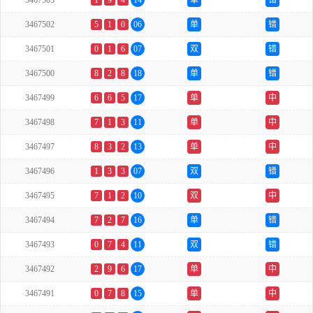
3467503
1
9
4
14
单
错
3467502
5
1
0
06
单
错
3467501
0
1
6
07
双
错
3467500
8
2
8
18
单
错
3467499
6
6
5
17
单
中
3467498
7
1
3
11
单
中
3467497
8
3
2
13
单
中
3467496
1
3
3
07
双
错
3467495
7
1
2
10
双
中
3467494
7
2
7
16
单
错
3467493
0
7
4
11
双
错
3467492
2
9
6
17
单
中
3467491
0
7
8
15
单
中