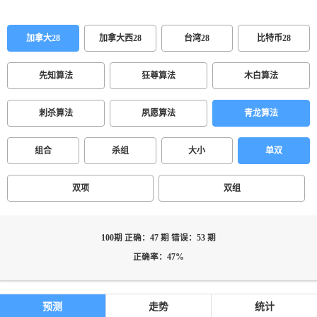
加拿大28
加拿大西28
台湾28
比特币28
先知算法
狂尊算法
木白算法
刺杀算法
夙愿算法
青龙算法
组合
杀组
大小
单双
双项
双组
100期 正确：47 期 错误：53 期
正确率：47%
预测
走势
统计