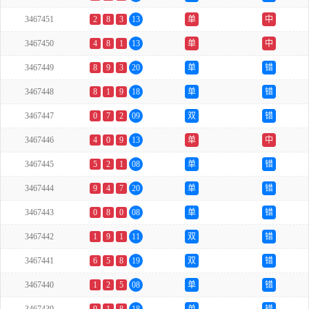
3467451
2
8
3
13
单
中
3467450
4
8
1
13
单
中
3467449
8
9
3
20
单
错
3467448
8
1
9
18
单
错
3467447
0
7
2
09
双
错
3467446
4
0
9
13
单
中
3467445
5
2
1
08
单
错
3467444
9
4
7
20
单
错
3467443
0
8
0
08
单
错
3467442
1
9
1
11
双
错
3467441
6
5
8
19
双
错
3467440
1
2
5
08
单
错