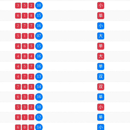
10
小
3
5
2
15
单
6
1
8
16
小
2
7
7
07
大
5
1
1
15
单
4
6
5
16
大
4
8
4
16
单
4
5
7
13
双
4
7
2
14
双
7
4
3
16
单
6
3
7
10
小
5
3
2
12
单
8
1
3
14
小
6
0
8