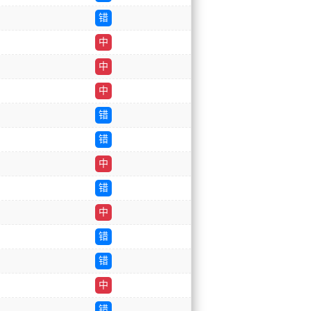
错
中
中
中
错
错
中
错
中
错
错
中
错