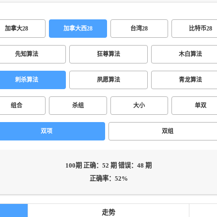
加拿大28
加拿大西28
台湾28
比特币28
先知算法
狂尊算法
木白算法
刺杀算法
夙愿算法
青龙算法
组合
杀组
大小
单双
双项
双组
100期 正确：52 期 错误：48 期
正确率：52%
走势