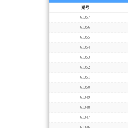
期号
61357
61356
61355
61354
61353
61352
61351
61350
61349
61348
61347
61346