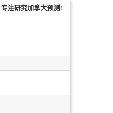
官网_专注研究加拿大预测!