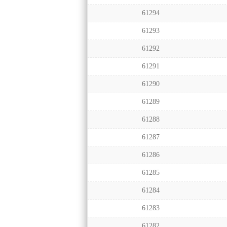
61294
61293
61292
61291
61290
61289
61288
61287
61286
61285
61284
61283
61282