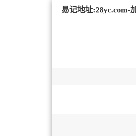
易记地址:28yc.co