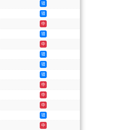
错
错
中
错
中
错
错
错
中
中
中
错
中