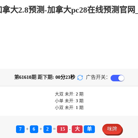
m-加拿大2.8预测-加拿大pc28在线预测
第
61610
期 距下期:
00
分
23
秒
广告开关：
大双
未开:
2
期
小单
未开:
3
期
小双
未开:
1
期
7
+
6
+
2
=
15
-
大
单
咪牌