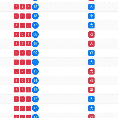
13
大
7
1
5
18
小
9
9
0
12
大
4
3
5
08
双
7
0
1
18
大
8
2
8
09
双
0
7
2
05
大
5
0
0
17
大
5
7
5
14
双
3
9
2
15
单
5
6
4
12
大
3
7
2
12
大
0
6
6
12
双
9
0
3