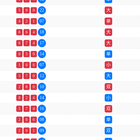
22
大
5
9
8
07
单
4
2
1
18
大
8
6
4
17
大
6
7
4
14
单
0
5
9
07
小
1
0
6
12
大
5
7
0
10
双
2
8
0
14
小
8
2
4
16
双
5
7
4
08
单
2
0
6
09
双
2
6
1