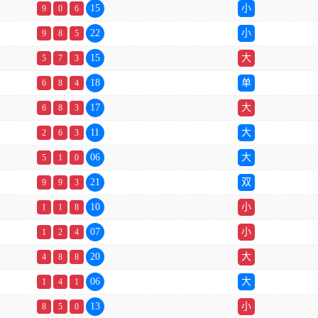
15
小
9
0
6
22
小
9
8
5
15
大
5
7
3
18
单
6
8
4
17
大
6
8
3
11
大
2
6
3
06
大
5
1
0
21
双
9
9
3
10
小
1
1
8
07
小
1
2
4
20
大
4
8
8
06
大
1
4
1
13
小
8
5
0