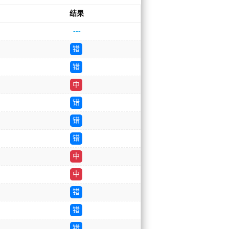
结果
---
错
错
中
错
错
错
中
中
错
错
错