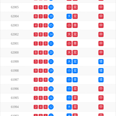
62005
1
5
4
10
小
双
中
62004
0
3
7
10
大
双
中
62003
4
1
0
05
小
单
中
62002
3
8
3
14
大
双
中
62001
1
1
9
11
小
单
中
62000
8
4
8
20
大
双
中
61999
5
3
3
11
大
双
错
61998
9
6
4
19
小
双
错
61997
3
4
9
16
小
单
错
61996
8
8
0
16
小
双
中
61995
2
6
8
16
小
双
中
61994
2
4
6
12
大
双
中