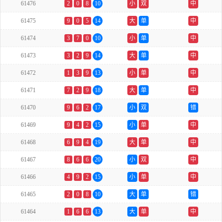
61476
2
0
8
10
小
双
中
61475
9
0
5
14
大
单
中
61474
3
7
0
10
小
单
中
61473
3
2
9
14
大
单
中
61472
1
3
9
13
小
单
中
61471
7
2
9
18
大
单
中
61470
9
6
2
17
小
双
错
61469
9
4
2
15
小
单
中
61468
6
9
4
19
大
单
中
61467
8
6
6
20
小
双
中
61466
4
9
2
15
小
单
中
61465
2
0
8
10
大
单
错
61464
1
6
6
13
大
单
中