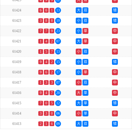
61425
4
9
9
22
大
双
中
61424
6
6
1
13
大
双
错
61423
3
8
8
19
小
双
错
61422
7
7
9
23
小
单
中
61421
1
4
2
07
大
单
中
61420
1
5
7
13
小
双
中
61419
9
4
2
15
小
双
错
61418
9
6
2
17
小
单
中
61417
1
3
3
07
小
双
中
61416
9
4
7
20
大
单
中
61415
7
0
5
12
大
单
错
61414
3
3
0
06
小
单
中
61413
2
1
6
09
大
双
错