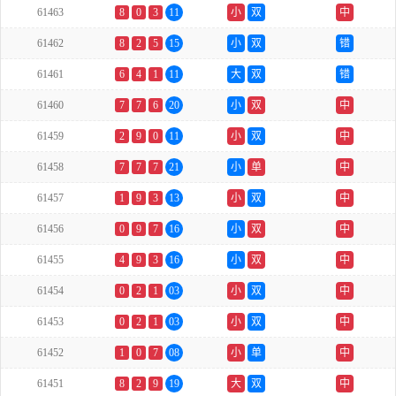
61463
8
0
3
11
小
双
中
61462
8
2
5
15
小
双
错
61461
6
4
1
11
大
双
错
61460
7
7
6
20
小
双
中
61459
2
9
0
11
小
双
中
61458
7
7
7
21
小
单
中
61457
1
9
3
13
小
双
中
61456
0
9
7
16
小
双
中
61455
4
9
3
16
小
双
中
61454
0
2
1
03
小
双
中
61453
0
2
1
03
小
双
中
61452
1
0
7
08
小
单
中
61451
8
2
9
19
大
双
中