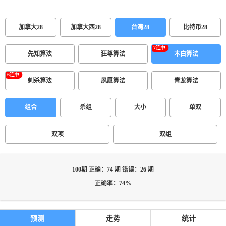
加拿大28
加拿大西28
台湾28
比特币28
先知算法
狂尊算法
木白算法
刺杀算法
夙愿算法
青龙算法
组合
杀组
大小
单双
双项
双组
100期 正确：74 期 错误：26 期
正确率：74%
预测
走势
统计