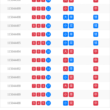
115044500
7
7
0
14
大
双
中
115044499
7
0
5
12
小
单
中
115044498
5
1
6
12
大
单
错
115044497
8
4
7
19
小
双
错
115044496
3
9
2
14
小
单
错
115044495
8
4
9
21
小
双
错
115044494
4
9
5
18
大
双
中
115044493
3
3
5
11
小
双
中
115044492
0
7
7
14
大
单
中
115044491
4
7
3
14
小
双
中
115044490
7
6
4
17
大
单
中
115044489
9
2
0
11
小
单
中
115044488
9
4
9
22
小
双
中