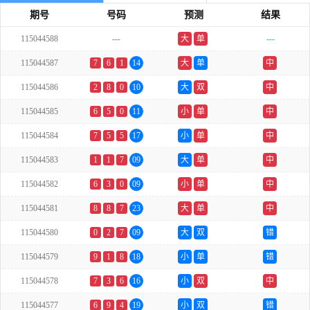
期号
号码
预测
结果
115044588
---
大
单
---
115044587
7
6
1
14
大
单
中
115044586
2
8
0
10
大
双
中
115044585
6
5
0
11
小
单
中
115044584
7
5
5
17
小
单
中
115044583
1
1
7
09
大
单
中
115044582
6
3
0
09
小
单
中
115044581
8
8
7
23
大
单
中
115044580
0
2
7
09
大
双
错
115044579
9
1
8
18
小
单
错
115044578
7
3
6
16
小
双
中
115044577
6
9
4
19
小
双
错