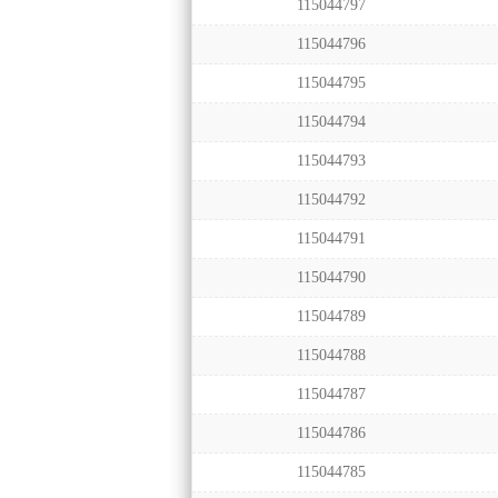
115044797
115044796
115044795
115044794
115044793
115044792
115044791
115044790
115044789
115044788
115044787
115044786
115044785