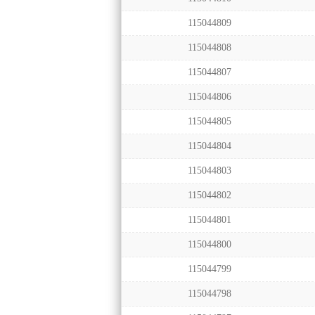
115044809
115044808
115044807
115044806
115044805
115044804
115044803
115044802
115044801
115044800
115044799
115044798