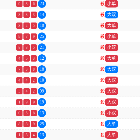
23
殺
小单
9
8
6
14
殺
大双
8
3
3
10
殺
大单
3
2
5
25
殺
小单
9
7
9
21
殺
小双
8
8
5
12
殺
大单
4
5
3
18
殺
大双
7
3
8
10
殺
大双
4
4
2
09
殺
大双
3
4
2
19
殺
大双
1
9
9
13
殺
小双
0
5
8
25
殺
大单
8
8
9
13
殺
大单
1
8
4