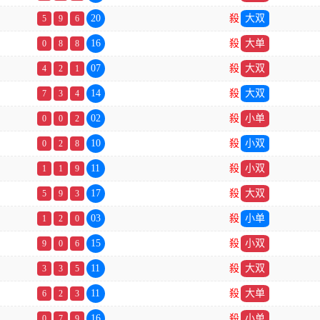
20
殺
大双
5
9
6
16
殺
大单
0
8
8
07
殺
大双
4
2
1
14
殺
大双
7
3
4
02
殺
小单
0
0
2
10
殺
小双
0
2
8
11
殺
小双
1
1
9
17
殺
大双
5
9
3
03
殺
小单
1
2
0
15
殺
小双
9
0
6
11
殺
大双
3
3
5
11
殺
大单
6
2
3
16
殺
小单
0
7
9