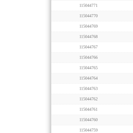
115044771
115044770
115044769
115044768
115044767
115044766
115044765
115044764
115044763
115044762
115044761
115044760
115044759