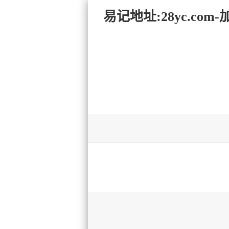
易记地址:28yc.co