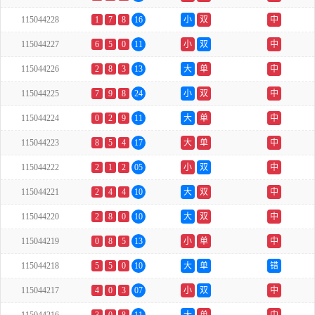
115044228
1
7
8
16
小
双
中
115044227
6
5
0
11
小
双
中
115044226
2
8
3
13
大
单
中
115044225
7
9
8
24
小
双
中
115044224
0
2
9
11
大
单
中
115044223
8
5
4
17
大
单
中
115044222
2
1
2
05
小
双
中
115044221
2
4
4
10
大
双
中
115044220
2
8
0
10
大
双
中
115044219
0
8
5
13
小
单
中
115044218
5
5
0
10
大
单
错
115044217
4
0
3
07
小
双
中