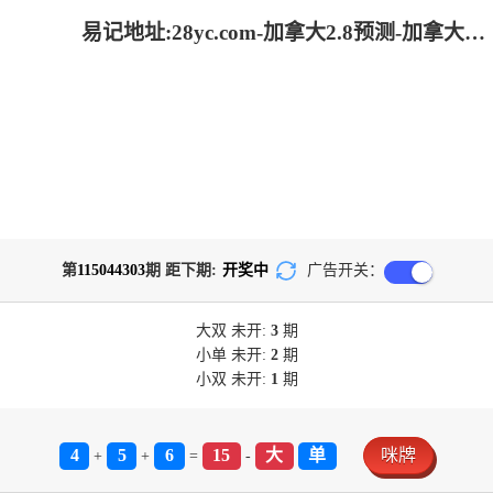
易记地址:28yc.com-加拿大2.8预测-加拿大pc28在线预测官网_专注研究加拿大预测!
第
115044303
期 距下期:
开奖中
广告开关：
大双
未开:
3
期
小单
未开:
2
期
小双
未开:
1
期
4
5
6
15
大
单
咪牌
+
+
=
-