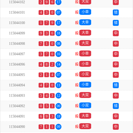
大双
115044102
2
9
6
17
殺
中
小单
115044101
4
3
0
07
殺
错
大单
115044100
1
7
9
17
殺
错
大单
115044099
9
3
6
18
殺
中
大双
115044098
7
1
0
08
殺
中
小单
115044097
3
7
0
10
殺
中
小单
115044096
4
8
2
14
殺
中
小双
115044095
2
1
4
07
殺
中
小单
115044094
4
7
0
11
殺
错
大双
115044093
5
4
3
12
殺
中
小双
115044092
0
5
1
06
殺
错
大单
115044091
6
9
3
18
殺
中
大双
115044090
7
1
1
09
殺
中