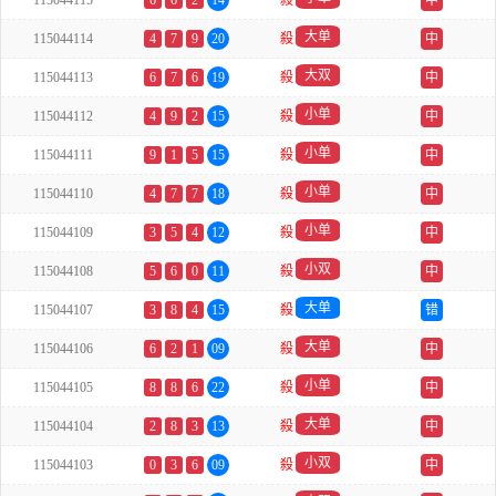
115044115
6
6
2
14
殺
中
大单
115044114
4
7
9
20
殺
中
大双
115044113
6
7
6
19
殺
中
小单
115044112
4
9
2
15
殺
中
小单
115044111
9
1
5
15
殺
中
小单
115044110
4
7
7
18
殺
中
小单
115044109
3
5
4
12
殺
中
小双
115044108
5
6
0
11
殺
中
大单
115044107
3
8
4
15
殺
错
大单
115044106
6
2
1
09
殺
中
小单
115044105
8
8
6
22
殺
中
大单
115044104
2
8
3
13
殺
中
小双
115044103
0
3
6
09
殺
中