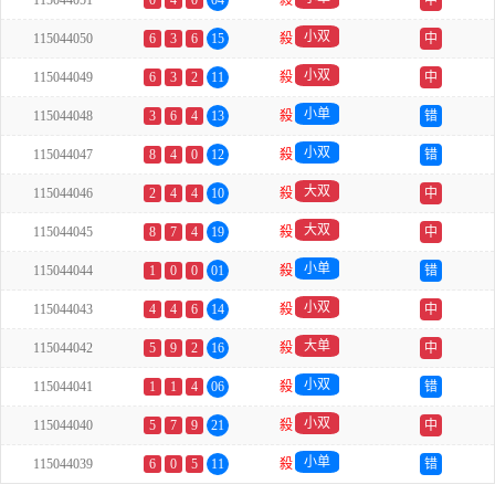
115044051
0
4
0
04
殺
中
小双
115044050
6
3
6
15
殺
中
小双
115044049
6
3
2
11
殺
中
小单
115044048
3
6
4
13
殺
错
小双
115044047
8
4
0
12
殺
错
大双
115044046
2
4
4
10
殺
中
大双
115044045
8
7
4
19
殺
中
小单
115044044
1
0
0
01
殺
错
小双
115044043
4
4
6
14
殺
中
大单
115044042
5
9
2
16
殺
中
小双
115044041
1
1
4
06
殺
错
小双
115044040
5
7
9
21
殺
中
小单
115044039
6
0
5
11
殺
错