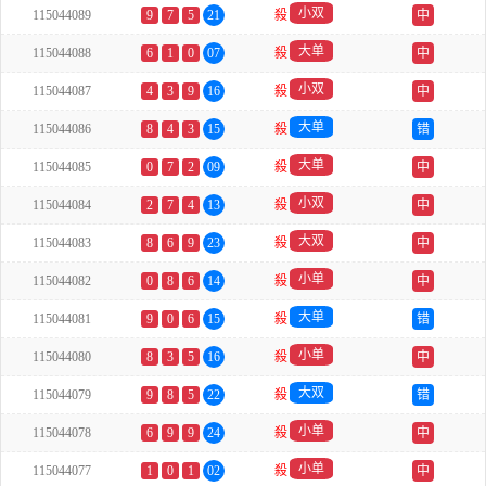
小双
115044089
9
7
5
21
殺
中
大单
115044088
6
1
0
07
殺
中
小双
115044087
4
3
9
16
殺
中
大单
115044086
8
4
3
15
殺
错
大单
115044085
0
7
2
09
殺
中
小双
115044084
2
7
4
13
殺
中
大双
115044083
8
6
9
23
殺
中
小单
115044082
0
8
6
14
殺
中
大单
115044081
9
0
6
15
殺
错
小单
115044080
8
3
5
16
殺
中
大双
115044079
9
8
5
22
殺
错
小单
115044078
6
9
9
24
殺
中
小单
115044077
1
0
1
02
殺
中