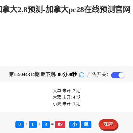
m-加拿大2.8预测-加拿大pc28在线预测
第
115044314
期 距下期:
00
分
00
秒
广告开关：
大单
未开:
7
期
大双
未开:
4
期
小双
未开:
1
期
0
+
1
+
8
=
09
-
小
单
咪牌