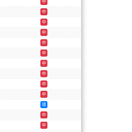
中
中
中
中
中
中
中
中
中
中
错
中
中