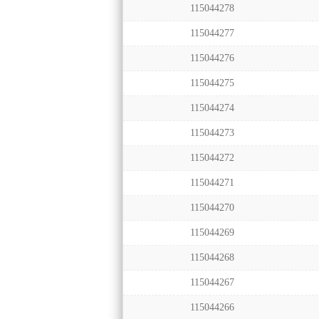
115044278
115044277
115044276
115044275
115044274
115044273
115044272
115044271
115044270
115044269
115044268
115044267
115044266