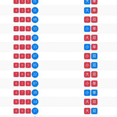
11
大
单
1
5
5
11
大
单
4
3
4
08
小
双
2
0
6
15
小
单
2
7
6
20
大
双
5
8
7
15
小
单
8
7
0
07
小
双
6
0
1
05
小
双
0
0
5
22
大
双
7
9
6
07
小
单
0
1
6
18
小
单
4
7
7
14
大
双
9
2
3
17
大
双
8
8
1