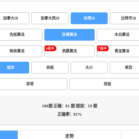
加拿大28
加拿大西28
台湾28
比特币28
先知算法
狂尊算法
木白算法
刺杀算法
夙愿算法
青龙算法
组合
杀组
大小
单双
双项
双组
100期 正确：81 期 错误：19 期
正确率：81%
走势