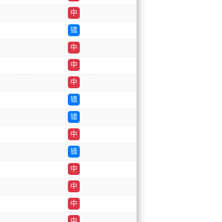
中
错
中
中
中
错
错
中
错
中
中
中
中