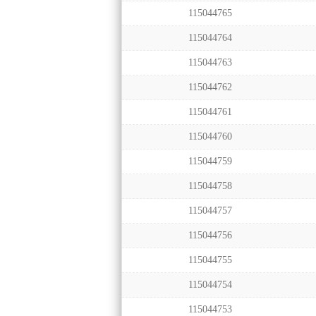
115044765
115044764
115044763
115044762
115044761
115044760
115044759
115044758
115044757
115044756
115044755
115044754
115044753