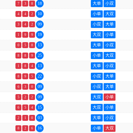
18
大单
小双
7
3
8
10
小单
大双
4
4
2
09
小双
大单
3
4
2
19
大双
小单
1
9
9
13
大单
小双
0
5
8
25
小单
大双
8
8
9
13
大单
小双
1
8
4
22
小双
大单
8
9
5
09
小双
大单
6
3
0
09
大双
小单
5
2
2
15
大双
小单
6
5
4
03
大单
小双
2
1
0
16
小单
大双
8
2
6