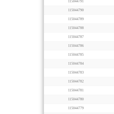
115044791
115044790
115044789
115044788
115044787
115044786
115044785
115044784
115044783
115044782
115044781
115044780
115044779