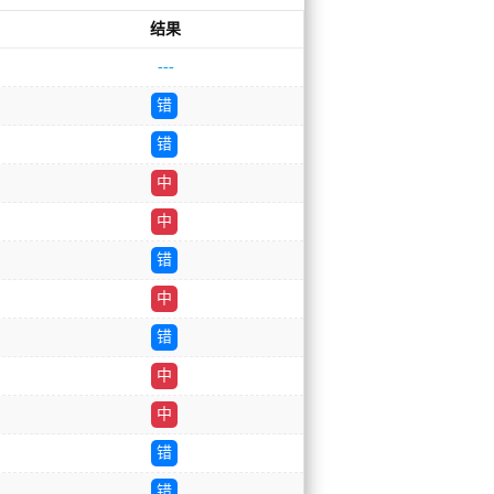
结果
---
错
错
中
中
错
中
错
中
中
错
错