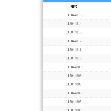
期号
115044815
115044814
115044813
115044812
115044811
115044810
115044809
115044808
115044807
115044806
115044805
115044804