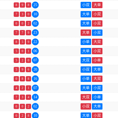
25
小双
大单
8
9
8
10
大单
小双
7
3
0
02
大单
小双
0
0
2
23
大单
小双
7
7
9
22
小单
大双
8
5
9
06
大单
小双
5
0
1
07
大双
小单
5
2
0
20
小双
大单
5
9
6
16
小单
大双
0
8
8
07
大单
小双
4
2
1
14
大双
小单
7
3
4
02
小双
大单
0
0
2
10
大单
小双
0
2
8