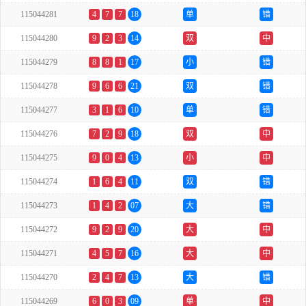
115044281
4
7
7
18
单
错
115044280
9
2
3
14
双
中
115044279
8
8
1
17
小
错
115044278
9
6
6
21
双
错
115044277
3
1
6
10
单
错
115044276
7
2
9
18
双
中
115044275
9
0
4
13
小
中
115044274
1
6
4
11
双
错
115044273
1
4
2
07
大
错
115044272
9
2
9
20
大
中
115044271
4
5
7
16
大
中
115044270
2
4
7
13
大
错
115044269
6
0
3
09
单
中