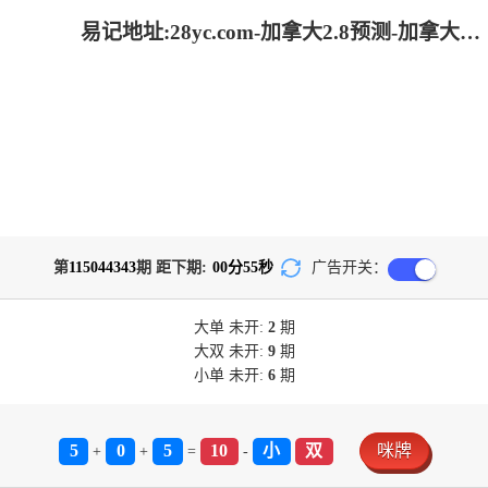
易记地址:28yc.com-加拿大2.8预测-加拿大pc28在线预测官网_专注研究加拿大预测!
第
115044343
期 距下期:
00
分
55
秒
广告开关：
大单
未开:
2
期
大双
未开:
9
期
小单
未开:
6
期
5
0
5
10
小
双
咪牌
+
+
=
-