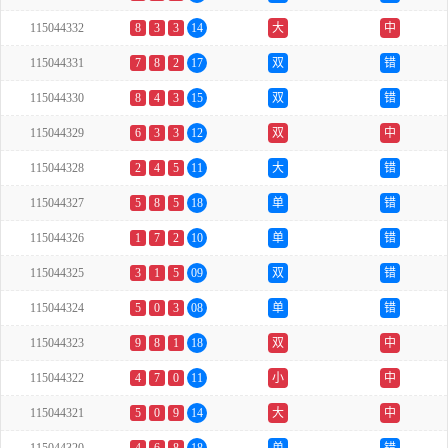
115044332
8
3
3
14
大
中
115044331
7
8
2
17
双
错
115044330
8
4
3
15
双
错
115044329
6
3
3
12
双
中
115044328
2
4
5
11
大
错
115044327
5
8
5
18
单
错
115044326
1
7
2
10
单
错
115044325
3
1
5
09
双
错
115044324
5
0
3
08
单
错
115044323
9
8
1
18
双
中
115044322
4
7
0
11
小
中
115044321
5
0
9
14
大
中