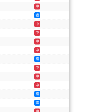
中
错
中
中
中
中
错
中
中
中
错
错
中