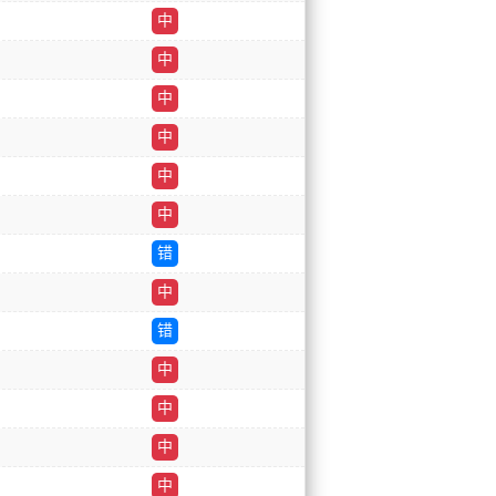
中
中
中
中
中
中
错
中
错
中
中
中
中