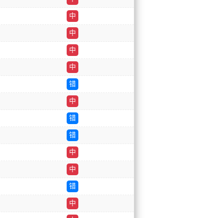
中
中
中
中
错
中
错
错
中
中
错
中