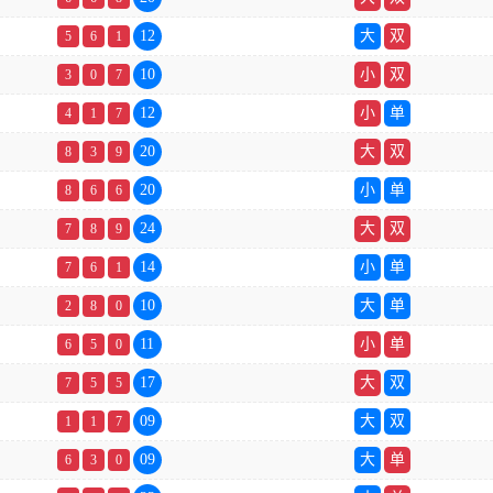
12
大
双
5
6
1
10
小
双
3
0
7
12
小
单
4
1
7
20
大
双
8
3
9
20
小
单
8
6
6
24
大
双
7
8
9
14
小
单
7
6
1
10
大
单
2
8
0
11
小
单
6
5
0
17
大
双
7
5
5
09
大
双
1
1
7
09
大
单
6
3
0