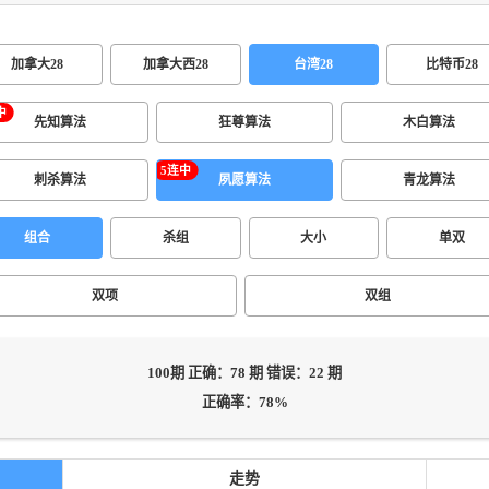
加拿大28
加拿大西28
台湾28
比特币28
先知算法
狂尊算法
木白算法
刺杀算法
夙愿算法
青龙算法
组合
杀组
大小
单双
双项
双组
100期 正确：78 期 错误：22 期
正确率：78%
走势