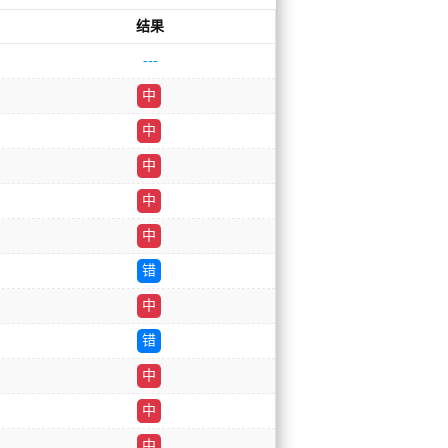
结果
---
中
中
中
中
中
错
中
错
中
中
中