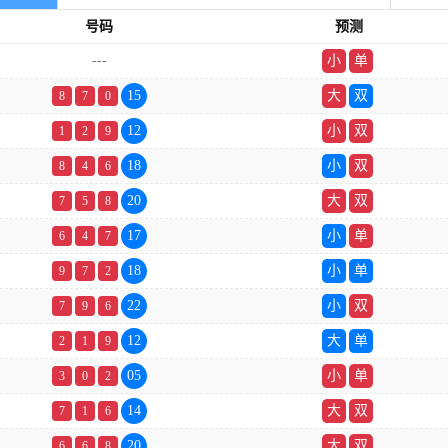
号码
预测
---
小
单
15
大
双
8
7
0
12
小
双
1
2
9
18
小
双
8
4
6
20
大
双
7
5
8
17
小
单
6
4
7
18
小
单
9
7
2
22
小
双
7
9
6
12
大
单
2
1
9
05
小
单
3
0
2
14
大
双
7
1
6
20
大
双
6
6
8