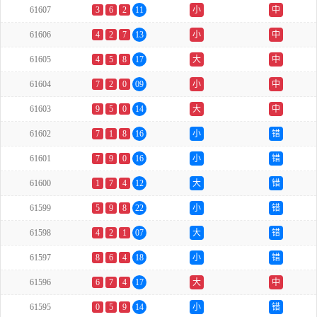
61607
3
6
2
11
小
中
61606
4
2
7
13
小
中
61605
4
5
8
17
大
中
61604
7
2
0
09
小
中
61603
9
5
0
14
大
中
61602
7
1
8
16
小
错
61601
7
9
0
16
小
错
61600
1
7
4
12
大
错
61599
5
9
8
22
小
错
61598
4
2
1
07
大
错
61597
8
6
4
18
小
错
61596
6
7
4
17
大
中
61595
0
5
9
14
小
错