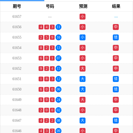
期号
号码
预测
结果
61657
---
小
---
单
61656
4
4
3
11
小
中
61655
2
5
9
16
小
错
61654
8
2
3
13
小
中
61653
6
0
1
07
小
中
61652
9
2
4
15
大
中
61651
1
8
3
12
大
错
61650
6
0
0
06
大
错
61649
9
9
6
24
大
中
61648
2
0
0
02
小
中
61647
4
2
2
08
大
错
61646
4
3
2
09
小
中