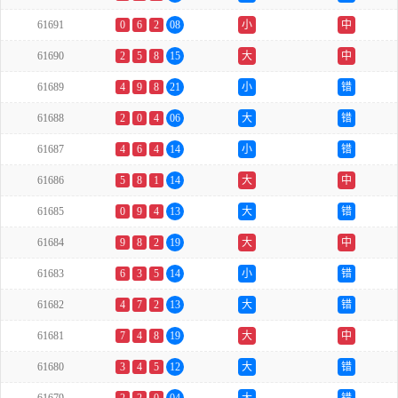
61691
0
6
2
08
小
中
61690
2
5
8
15
大
中
61689
4
9
8
21
小
错
61688
2
0
4
06
大
错
61687
4
6
4
14
小
错
61686
5
8
1
14
大
中
61685
0
9
4
13
大
错
61684
9
8
2
19
大
中
61683
6
3
5
14
小
错
61682
4
7
2
13
大
错
61681
7
4
8
19
大
中
61680
3
4
5
12
大
错