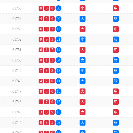
61755
0
0
0
00
小
中
61754
4
5
0
09
大
错
61753
6
8
3
17
大
中
61752
9
9
3
21
小
错
61751
6
1
7
14
大
中
61750
0
1
3
04
大
错
61749
7
8
3
18
小
错
61748
4
7
0
11
大
错
61747
8
7
0
15
大
中
61746
1
7
9
17
大
中
61745
3
3
9
15
大
中
61744
0
3
5
08
大
错