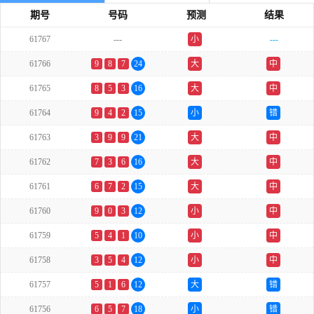
期号
号码
预测
结果
61767
---
小
---
单
61766
9
8
7
24
大
中
61765
8
5
3
16
大
中
61764
9
4
2
15
小
错
61763
3
9
9
21
大
中
61762
7
3
6
16
大
中
61761
6
7
2
15
大
中
61760
9
0
3
12
小
中
61759
5
4
1
10
小
中
61758
3
5
4
12
小
中
61757
5
1
6
12
大
错
61756
6
5
7
18
小
错