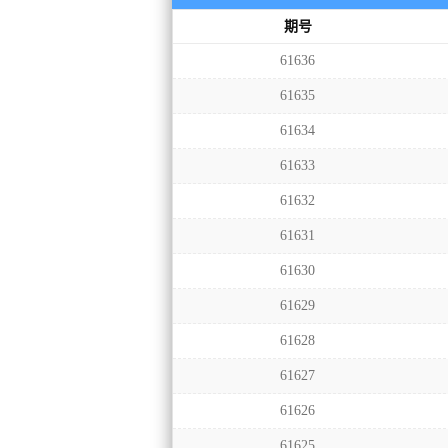
期号
61636
61635
61634
61633
61632
61631
61630
61629
61628
61627
61626
61625