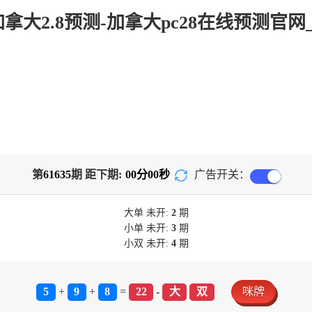
m-加拿大2.8预测-加拿大pc28在线预测
第
61635
期 距下期:
开奖中
广告开关：
大单
未开:
2
期
小单
未开:
3
期
小双
未开:
4
期
5
+
9
+
8
=
22
-
大
双
咪牌