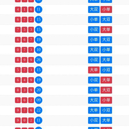
11
大双
小单
4
1
6
15
小单
大双
6
7
2
15
小双
大单
7
5
3
19
小单
大双
6
6
7
10
大双
小单
0
7
3
26
小双
大单
8
9
9
15
大单
小双
5
7
3
19
小双
大单
6
4
9
20
小单
大双
8
3
9
09
大双
小单
1
6
2
22
大单
小双
9
7
6
11
小双
大单
9
0
2