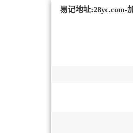
易记地址:28yc.co