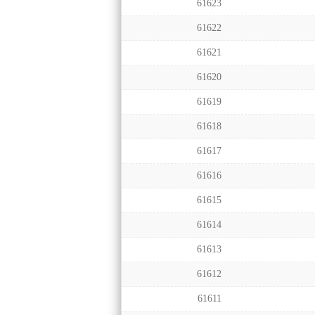
61623
61622
61621
61620
61619
61618
61617
61616
61615
61614
61613
61612
61611