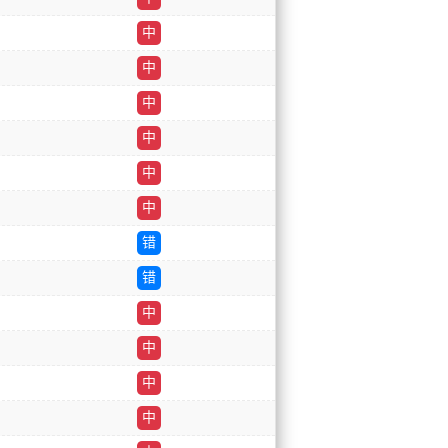
中
中
中
中
中
中
错
错
中
中
中
中