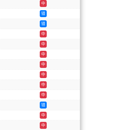
中
错
错
中
中
中
中
中
中
中
错
中
中