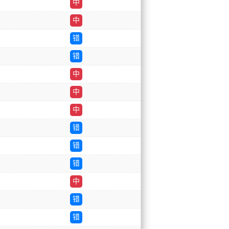
中
中
错
错
中
中
中
错
错
错
中
错
错