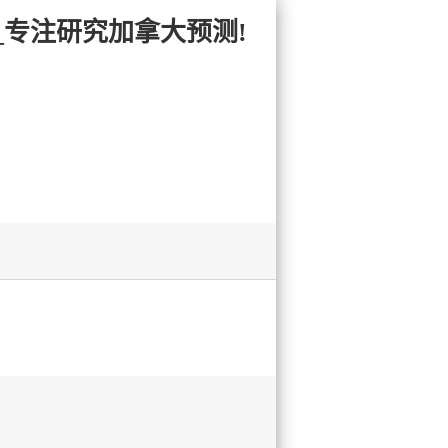
官网_专注研究加拿大预测!