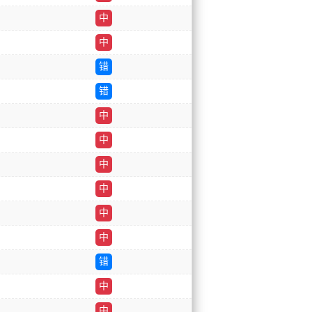
中
中
错
错
中
中
中
中
中
中
错
中
中