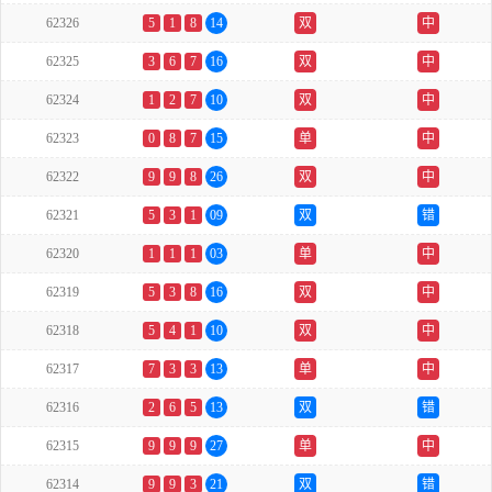
62326
5
1
8
14
双
中
62325
3
6
7
16
双
中
62324
1
2
7
10
双
中
62323
0
8
7
15
单
中
62322
9
9
8
26
双
中
62321
5
3
1
09
双
错
62320
1
1
1
03
单
中
62319
5
3
8
16
双
中
62318
5
4
1
10
双
中
62317
7
3
3
13
单
中
62316
2
6
5
13
双
错
62315
9
9
9
27
单
中
62314
9
9
3
21
双
错