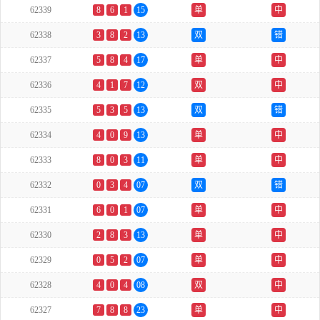
62339
8
6
1
15
单
中
62338
3
8
2
13
双
错
62337
5
8
4
17
单
中
62336
4
1
7
12
双
中
62335
5
3
5
13
双
错
62334
4
0
9
13
单
中
62333
8
0
3
11
单
中
62332
0
3
4
07
双
错
62331
6
0
1
07
单
中
62330
2
8
3
13
单
中
62329
0
5
2
07
单
中
62328
4
0
4
08
双
中
62327
7
8
8
23
单
中