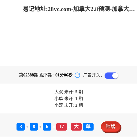
易记地址:28yc.com-加拿大2.8预测-加拿大pc28在线预测官网_专注研究加拿大预测!
第
62388
期 距下期:
01
分
06
秒
广告开关：
大双
未开:
5
期
小单
未开:
1
期
小双
未开:
2
期
3
8
6
17
大
单
咪牌
+
+
=
-