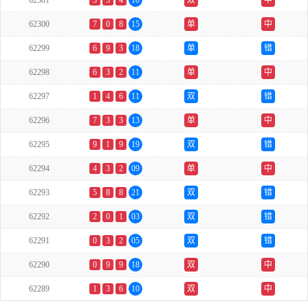
62301
3
3
4
10
双
中
62300
7
0
8
15
单
中
62299
6
9
3
18
单
错
62298
6
3
2
11
单
中
62297
1
4
6
11
双
错
62296
7
3
3
13
单
中
62295
9
1
9
19
双
错
62294
4
3
2
09
单
中
62293
5
8
8
21
双
错
62292
2
0
1
03
双
错
62291
0
3
2
05
双
错
62290
0
9
9
18
双
中
62289
1
3
6
10
双
中