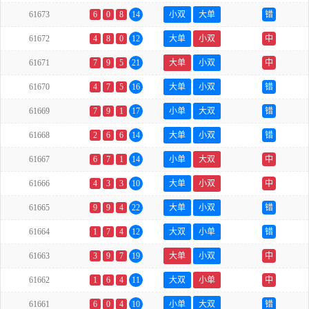
61673
6
0
8
14
小双
大单
错
61672
4
8
0
12
大单
小双
中
61671
7
9
5
21
大单
小双
中
61670
4
7
5
16
大单
小双
错
61669
7
9
1
17
小单
大双
错
61668
2
6
6
14
大单
小双
错
61667
6
7
1
14
小单
大双
中
61666
4
3
3
10
大单
小双
中
61665
9
9
4
22
大单
小双
错
61664
1
7
4
12
大双
小单
错
61663
3
9
7
19
大单
小双
中
61662
1
6
4
11
大双
小单
中
61661
6
0
4
10
小单
大双
错