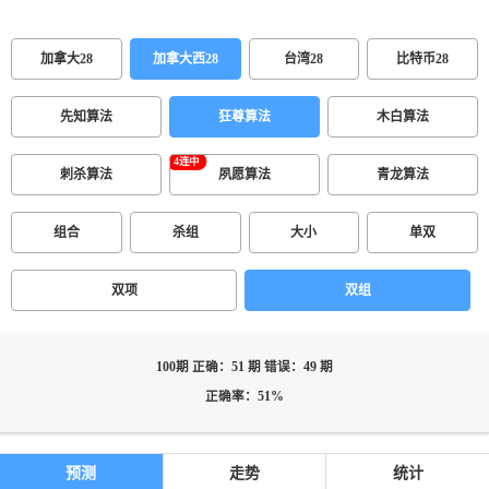
加拿大28
加拿大西28
台湾28
比特币28
先知算法
狂尊算法
木白算法
刺杀算法
夙愿算法
青龙算法
组合
杀组
大小
单双
双项
双组
100期 正确：51 期 错误：49 期
正确率：51%
预测
走势
统计