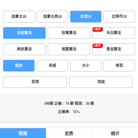
加拿大28
加拿大西28
台湾28
比特币28
先知算法
狂尊算法
木白算法
刺杀算法
夙愿算法
青龙算法
组合
杀组
大小
单双
双项
双组
100期 正确：74 期 错误：26 期
正确率：74%
预测
走势
统计