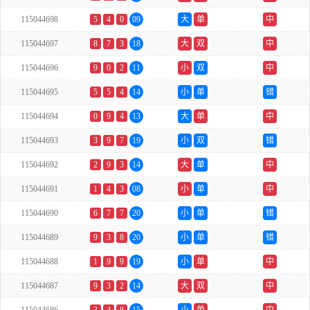
115044698
5
4
0
09
大
单
中
115044697
8
7
3
18
大
双
中
115044696
9
0
2
11
小
双
中
115044695
5
5
4
14
小
单
错
115044694
0
9
4
13
大
单
中
115044693
3
9
7
19
小
双
错
115044692
2
9
3
14
大
单
中
115044691
1
4
3
08
小
单
中
115044690
6
7
7
20
小
单
错
115044689
9
3
8
20
小
单
错
115044688
1
9
9
19
小
单
中
115044687
9
3
2
14
大
双
中