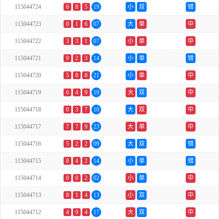
115044724
6
8
5
19
小
双
错
115044723
0
1
6
07
大
单
中
115044722
3
3
1
07
小
单
中
115044721
9
2
3
14
小
单
错
115044720
5
8
8
21
小
单
中
115044719
6
4
9
19
大
双
中
115044718
0
3
7
10
大
双
中
115044717
7
7
9
23
大
单
中
115044716
5
2
2
09
大
双
错
115044715
8
4
2
14
小
单
错
115044714
0
0
2
02
小
单
中
115044713
8
1
4
13
小
双
中
115044712
4
9
4
17
大
双
中