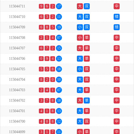
115044711
9
6
2
17
大
双
中
115044710
6
3
2
11
大
双
错
115044709
6
8
5
19
小
双
错
115044708
2
1
4
07
小
单
中
115044707
6
7
2
15
大
单
中
115044706
0
9
4
13
大
单
中
115044705
5
5
8
18
小
双
中
115044704
8
2
0
10
大
双
中
115044703
2
4
1
07
大
单
中
115044702
3
7
8
18
大
单
中
115044701
4
1
8
13
大
单
中
115044700
4
0
8
12
大
双
中
115044699
3
1
7
11
小
单
中