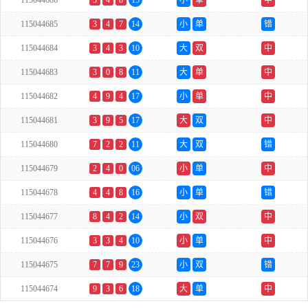
115044686
3
4
8
15
小
单
中
115044685
3
4
7
14
小
单
错
115044684
3
4
3
10
大
双
中
115044683
3
0
8
11
大
单
中
115044682
4
9
4
17
小
单
中
115044681
3
9
5
17
大
双
中
115044680
7
2
2
11
大
双
错
115044679
2
4
0
06
小
单
中
115044678
4
4
8
16
小
单
错
115044677
8
4
2
14
小
双
中
115044676
3
3
4
10
小
单
中
115044675
7
7
9
23
小
双
错
115044674
9
3
6
18
大
单
中