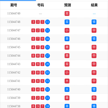
期号
号码
预测
结果
115044749
---
双
---
115044748
3
3
5
11
双
错
115044747
6
2
3
11
小
中
115044746
0
7
9
16
单
错
115044745
4
7
4
15
单
中
115044744
8
0
9
17
单
中
115044743
9
9
2
20
双
中
115044742
3
0
0
03
小
中
115044741
3
6
6
15
大
中
115044740
3
4
4
11
大
错
115044739
5
2
4
11
单
中
115044738
8
3
7
18
单
错