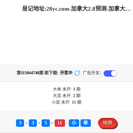
易记地址:28yc.com-加拿大2.8预测-加拿大pc28在线预测官网_专注研究加拿大预测!
第
115044748
期 距下期:
开奖中
广告开关：
大单
未开:
3
期
大双
未开:
2
期
小双
未开:
11
期
3
3
5
11
小
单
咪牌
+
+
=
-