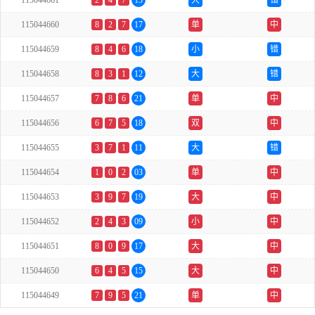
115044661
2
4
7
13
大
错
115044660
8
2
7
17
单
中
115044659
8
4
6
18
小
错
115044658
8
3
1
12
大
错
115044657
7
8
6
21
单
中
115044656
6
7
5
18
双
中
115044655
3
7
1
11
大
错
115044654
1
0
2
03
单
中
115044653
3
9
7
19
大
中
115044652
2
4
3
09
小
中
115044651
8
0
9
17
大
中
115044650
6
4
5
15
大
中
115044649
7
9
5
21
单
中