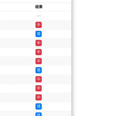
结果
---
中
错
中
中
中
错
中
中
中
错
错