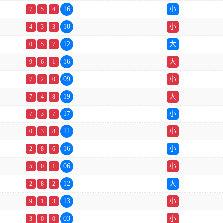
16
小
7
5
4
10
小
4
3
3
12
大
0
5
7
16
大
9
6
1
09
小
7
2
0
19
大
7
4
8
17
小
7
3
7
11
小
0
3
8
16
小
2
8
6
06
小
5
0
1
12
大
2
8
2
13
小
9
1
3
03
小
3
0
0