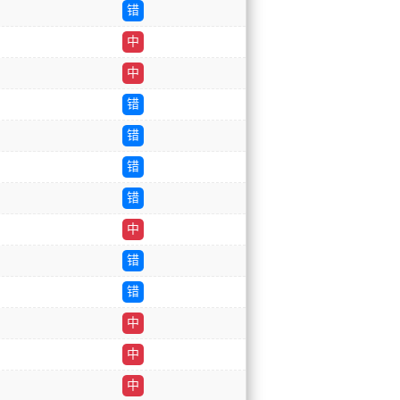
错
中
中
错
错
错
错
中
错
错
中
中
中