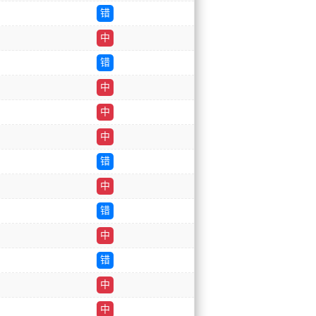
错
中
错
中
中
中
错
中
错
中
错
中
中