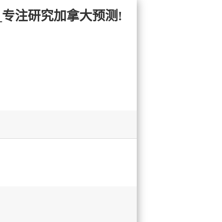
官网_专注研究加拿大预测!