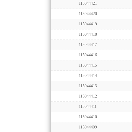
115044421
115044420
115044419
115044418
115044417
115044416
115044415
115044414
115044413
115044412
115044411
115044410
115044409