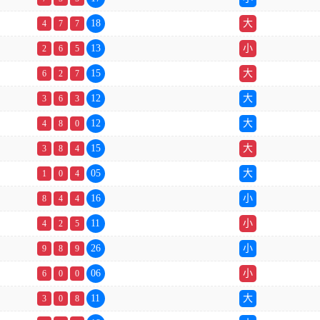
18
大
4
7
7
13
小
2
6
5
15
大
6
2
7
12
大
3
6
3
12
大
4
8
0
15
大
3
8
4
05
大
1
0
4
16
小
8
4
4
11
小
4
2
5
26
小
9
8
9
06
小
6
0
0
11
大
3
0
8