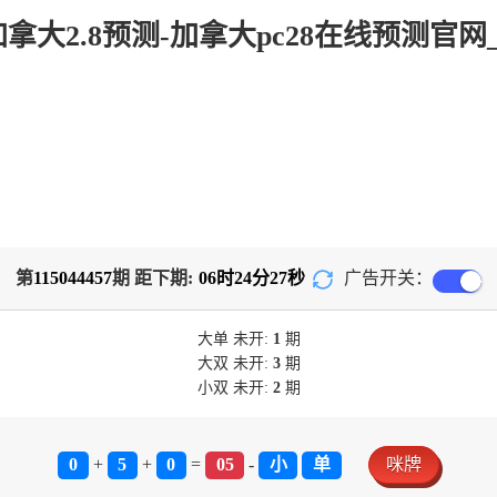
m-加拿大2.8预测-加拿大pc28在线预测
第
115044457
期 距下期:
06
时
24
分
27
秒
广告开关：
大单
未开:
1
期
大双
未开:
3
期
小双
未开:
2
期
0
+
5
+
0
=
05
-
小
单
咪牌