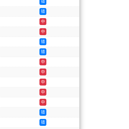
错
错
中
中
错
错
中
中
中
中
中
错
错