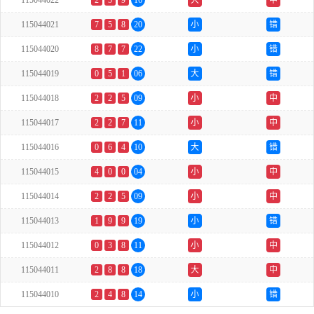
115044022
2
5
9
16
大
中
115044021
7
5
8
20
小
错
115044020
8
7
7
22
小
错
115044019
0
5
1
06
大
错
115044018
2
2
5
09
小
中
115044017
2
2
7
11
小
中
115044016
0
6
4
10
大
错
115044015
4
0
0
04
小
中
115044014
2
2
5
09
小
中
115044013
1
9
9
19
小
错
115044012
0
3
8
11
小
中
115044011
2
8
8
18
大
中
115044010
2
4
8
14
小
错