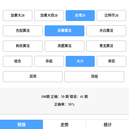
加拿大28
加拿大西28
台湾28
比特币28
先知算法
狂尊算法
木白算法
刺杀算法
夙愿算法
青龙算法
组合
杀组
大小
单双
双项
双组
100期 正确：59 期 错误：41 期
正确率：59%
预测
走势
统计