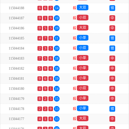
大双
115044188
6
6
2
14
殺
错
小双
115044187
9
1
9
19
殺
中
大双
115044186
9
5
5
19
殺
中
小单
115044185
4
7
0
11
殺
错
小双
115044184
2
3
5
10
殺
错
小单
115044183
7
5
6
18
殺
中
小单
115044182
5
9
4
18
殺
中
小单
115044181
9
6
4
19
殺
中
小双
115044180
4
9
1
14
殺
中
小单
115044179
8
2
5
15
殺
中
小单
115044178
2
2
9
13
殺
错
大双
115044177
4
1
8
13
殺
中
大双