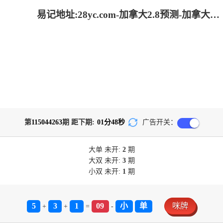
易记地址:28yc.com-加拿大2.8预测-加拿大pc28在线预测官网_专注研究加拿大预测!
第
115044263
期 距下期:
01
分
48
秒
广告开关：
大单
未开:
2
期
大双
未开:
3
期
小双
未开:
1
期
5
3
1
09
小
单
咪牌
+
+
=
-