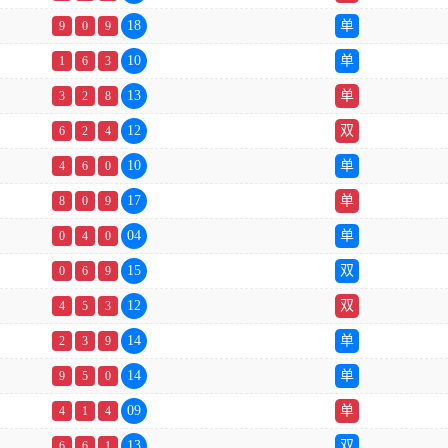
18
单
9
0
9
10
单
1
6
3
13
单
3
2
8
12
双
6
2
4
10
单
4
6
0
17
单
8
0
9
04
单
0
4
0
15
双
0
6
9
12
双
4
5
3
14
单
2
3
9
14
单
9
5
0
09
单
4
1
4
13
双
6
6
1