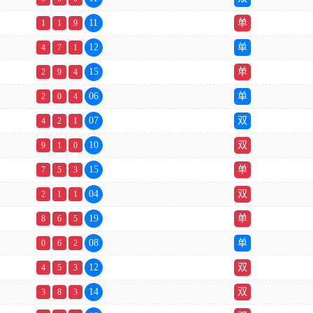
11
单
1
1
9
12
单
4
7
1
15
单
2
9
4
06
单
2
0
4
07
双
4
2
1
10
双
9
1
0
15
单
7
5
3
04
双
2
1
1
19
单
8
6
5
08
单
0
6
2
12
双
4
5
3
14
双
3
8
3