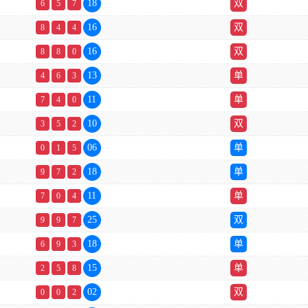
18
双
6
5
7
16
双
8
4
4
16
双
8
8
0
13
单
4
6
3
11
单
7
4
0
10
双
3
5
2
06
单
0
1
5
18
单
9
7
2
11
单
7
0
4
25
双
9
9
7
18
单
6
9
3
15
单
2
5
8
02
双
0
0
2