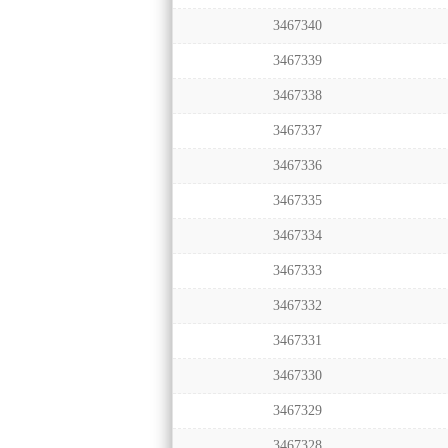
3467340
3467339
3467338
3467337
3467336
3467335
3467334
3467333
3467332
3467331
3467330
3467329
3467328