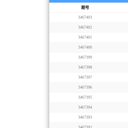
期号
3467403
3467402
3467401
3467400
3467399
3467398
3467397
3467396
3467395
3467394
3467393
3467392