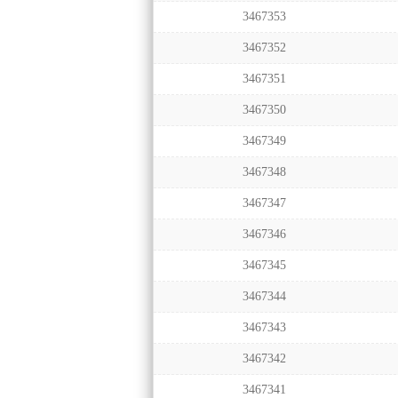
3467353
3467352
3467351
3467350
3467349
3467348
3467347
3467346
3467345
3467344
3467343
3467342
3467341