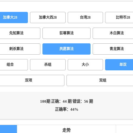
加拿大28
加拿大西28
台湾28
比特币28
先知算法
狂尊算法
木白算法
刺杀算法
夙愿算法
青龙算法
组合
杀组
大小
单双
双项
双组
100期 正确：44 期 错误：56 期
正确率：44%
走势