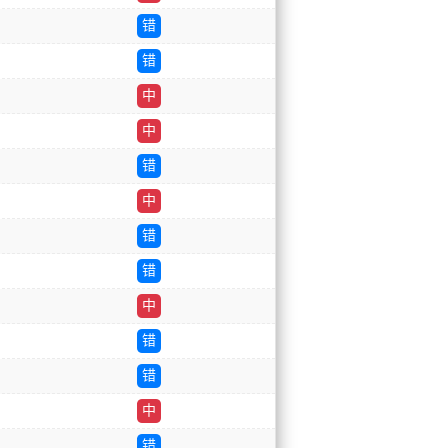
错
错
中
中
错
中
错
错
中
错
错
中
错