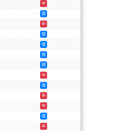
中
错
中
错
错
错
错
中
错
中
中
错
中