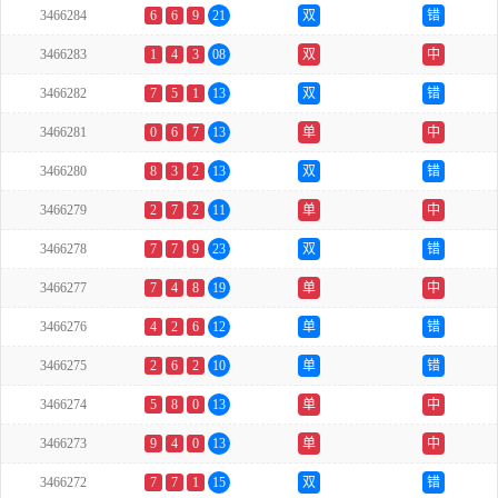
3466284
6
6
9
21
双
错
3466283
1
4
3
08
双
中
3466282
7
5
1
13
双
错
3466281
0
6
7
13
单
中
3466280
8
3
2
13
双
错
3466279
2
7
2
11
单
中
3466278
7
7
9
23
双
错
3466277
7
4
8
19
单
中
3466276
4
2
6
12
单
错
3466275
2
6
2
10
单
错
3466274
5
8
0
13
单
中
3466273
9
4
0
13
单
中
3466272
7
7
1
15
双
错