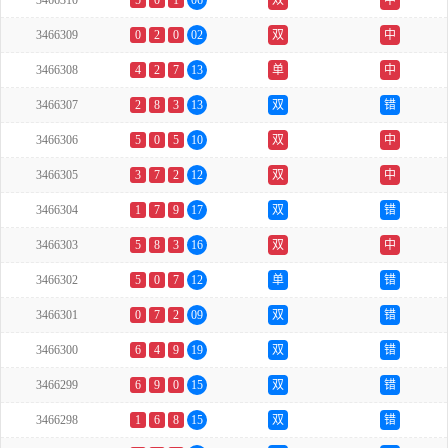
3466310
5
0
1
06
双
中
3466309
0
2
0
02
双
中
3466308
4
2
7
13
单
中
3466307
2
8
3
13
双
错
3466306
5
0
5
10
双
中
3466305
3
7
2
12
双
中
3466304
1
7
9
17
双
错
3466303
5
8
3
16
双
中
3466302
5
0
7
12
单
错
3466301
0
7
2
09
双
错
3466300
6
4
9
19
双
错
3466299
6
9
0
15
双
错
3466298
1
6
8
15
双
错