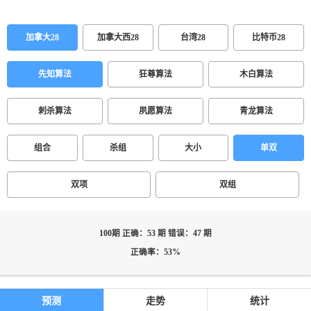
加拿大28
加拿大西28
台湾28
比特币28
先知算法
狂尊算法
木白算法
刺杀算法
夙愿算法
青龙算法
组合
杀组
大小
单双
双项
双组
100期 正确：53 期 错误：47 期
正确率：53%
预测
走势
统计