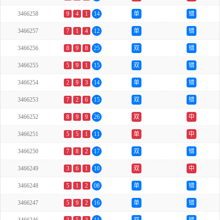
3466258
9
4
1
14
单
错
3466257
7
1
4
12
单
错
3466256
8
9
8
25
双
错
3466255
5
9
1
15
双
错
3466254
2
9
3
14
单
错
3466253
7
2
6
15
双
错
3466252
8
9
9
26
双
中
3466251
5
5
1
11
单
中
3466250
7
8
2
17
双
错
3466249
3
6
1
10
双
中
3466248
5
1
2
08
单
错
3466247
5
9
2
16
单
错