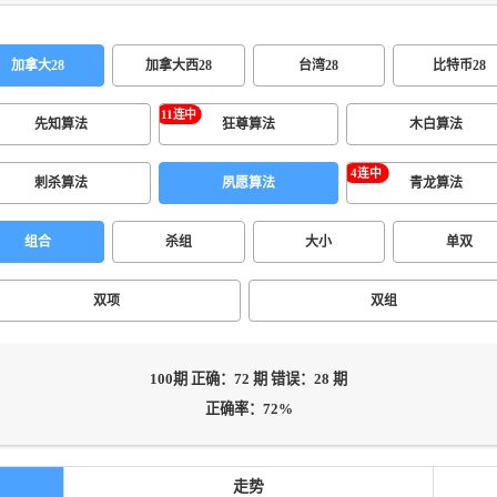
加拿大28
加拿大西28
台湾28
比特币28
先知算法
狂尊算法
木白算法
刺杀算法
夙愿算法
青龙算法
组合
杀组
大小
单双
双项
双组
100期 正确：72 期 错误：28 期
正确率：72%
走势