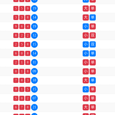
19
大
单
5
5
9
14
大
单
3
3
8
19
小
单
9
6
4
12
小
双
8
2
2
15
小
双
2
5
8
14
小
单
6
0
8
11
小
单
2
1
8
09
小
单
0
1
8
18
大
单
7
8
3
15
小
单
9
1
5
07
小
单
5
0
2
21
大
单
6
7
8