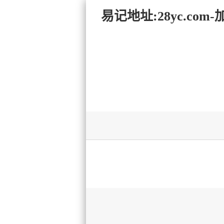
易记地址:28yc.co