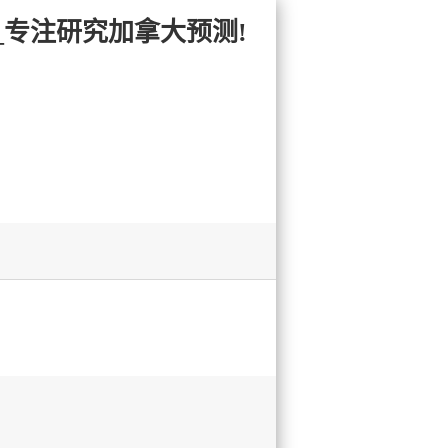
官网_专注研究加拿大预测!