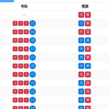
号码
预测
---
大
单
15
小
单
9
2
4
14
大
双
0
6
8
18
小
单
0
9
9
13
大
单
1
3
9
13
大
单
4
1
8
20
小
单
6
6
8
15
大
单
2
8
5
12
大
双
4
5
3
22
小
双
9
8
5
15
小
单
8
4
3
13
大
单
3
8
2