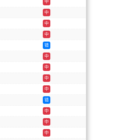
中
中
中
中
错
中
中
中
中
错
中
中
中