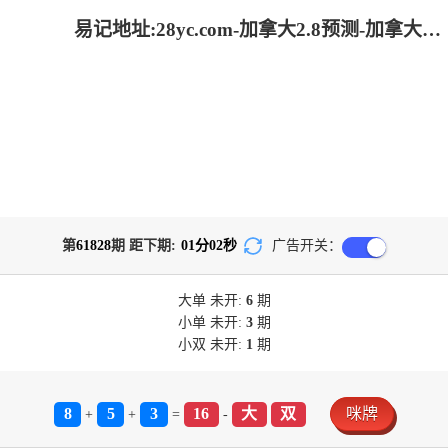
易记地址:28yc.com-加拿大2.8预测-加拿大pc28在线预测官网_专注研究加拿大预测!
第
61828
期 距下期:
01
分
02
秒
广告开关：
大单
未开:
6
期
小单
未开:
3
期
小双
未开:
1
期
8
5
3
16
大
双
咪牌
+
+
=
-