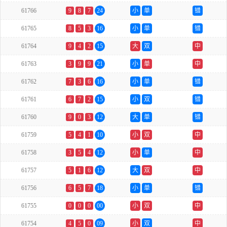
61766
9
8
7
24
小
单
错
61765
8
5
3
16
小
单
错
61764
9
4
2
15
大
双
中
61763
3
9
9
21
小
单
中
61762
7
3
6
16
小
单
错
61761
6
7
2
15
小
双
错
61760
9
0
3
12
大
单
错
61759
5
4
1
10
小
双
中
61758
3
5
4
12
小
单
中
61757
5
1
6
12
大
双
中
61756
6
5
7
18
小
单
错
61755
0
0
0
00
小
双
中
61754
4
5
0
09
小
双
中