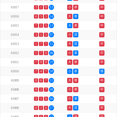
61817
3
1
9
13
小
单
中
61816
6
5
3
14
大
单
中
61815
7
1
5
13
大
单
中
61814
3
1
3
07
小
双
中
61813
1
7
7
15
大
双
中
61812
1
7
0
08
小
单
中
61811
7
9
9
25
大
单
中
61810
7
4
7
18
小
单
错
61809
8
0
7
15
大
单
中
61808
0
2
7
09
小
单
中
61807
3
1
0
04
小
单
中
61806
9
2
6
17
大
双
中