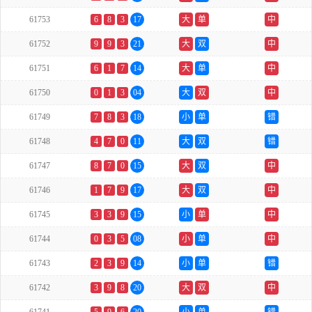
61753
6
8
3
17
大
单
中
61752
9
9
3
21
大
双
中
61751
6
1
7
14
大
单
中
61750
0
1
3
04
大
双
中
61749
7
8
3
18
小
单
错
61748
4
7
0
11
大
双
错
61747
8
7
0
15
大
双
中
61746
1
7
9
17
大
双
中
61745
3
3
9
15
小
单
中
61744
0
3
5
08
小
单
中
61743
2
3
9
14
小
单
错
61742
3
9
8
20
大
双
中