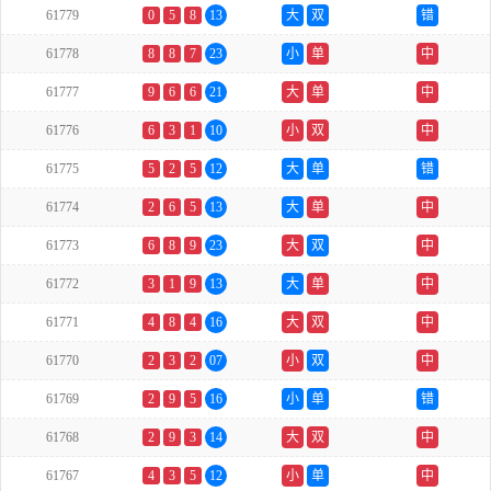
61779
0
5
8
13
大
双
错
61778
8
8
7
23
小
单
中
61777
9
6
6
21
大
单
中
61776
6
3
1
10
小
双
中
61775
5
2
5
12
大
单
错
61774
2
6
5
13
大
单
中
61773
6
8
9
23
大
双
中
61772
3
1
9
13
大
单
中
61771
4
8
4
16
大
双
中
61770
2
3
2
07
小
双
中
61769
2
9
5
16
小
单
错
61768
2
9
3
14
大
双
中
61767
4
3
5
12
小
单
中