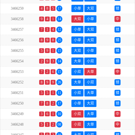
3466259
4
8
5
17
小单
大双
错
3466258
9
4
1
14
大双
小单
中
3466257
7
1
4
12
小单
大双
错
3466256
8
9
8
25
小单
大双
错
3466255
5
9
1
15
大双
小单
错
3466254
2
9
3
14
大单
小双
错
3466253
7
2
6
15
小双
大单
中
3466252
8
9
9
26
大单
小双
错
3466251
5
5
1
11
小双
大单
错
3466250
7
8
2
17
小单
大双
错
3466249
3
6
1
10
小双
大单
中
3466248
5
1
2
08
小双
大单
中