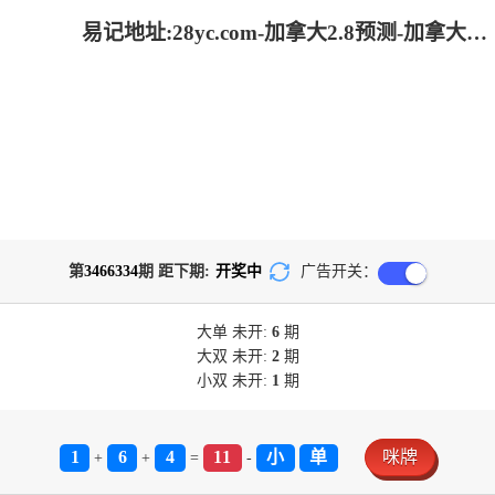
易记地址:28yc.com-加拿大2.8预测-加拿大pc28在线预测官网_专注研究加拿大预测!
第
3466334
期 距下期:
开奖中
广告开关：
大单
未开:
6
期
大双
未开:
2
期
小双
未开:
1
期
1
6
4
11
小
单
咪牌
+
+
=
-