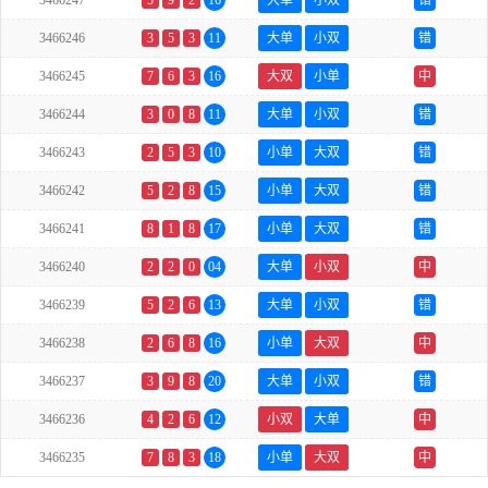
3466247
5
9
2
16
大单
小双
错
3466246
3
5
3
11
大单
小双
错
3466245
7
6
3
16
大双
小单
中
3466244
3
0
8
11
大单
小双
错
3466243
2
5
3
10
小单
大双
错
3466242
5
2
8
15
小单
大双
错
3466241
8
1
8
17
小单
大双
错
3466240
2
2
0
04
大单
小双
中
3466239
5
2
6
13
大单
小双
错
3466238
2
6
8
16
小单
大双
中
3466237
3
9
8
20
大单
小双
错
3466236
4
2
6
12
小双
大单
中
3466235
7
8
3
18
小单
大双
中