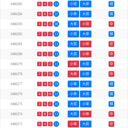
3466285
8
4
2
14
小双
大单
错
3466284
6
6
9
21
小单
大双
错
3466283
1
4
3
08
大单
小双
中
3466282
7
5
1
13
小双
大单
错
3466281
0
6
7
13
大双
小单
中
3466280
8
3
2
13
大双
小单
中
3466279
2
7
2
11
小单
大双
中
3466278
7
7
9
23
大单
小双
中
3466277
7
4
8
19
小单
大双
错
3466276
4
2
6
12
小单
大双
错
3466275
2
6
2
10
大双
小单
错
3466274
5
8
0
13
大双
小单
中
3466273
9
4
0
13
小单
大双
中