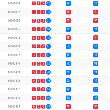
08090008
7
1
4
12
单
错
08090007
1
2
3
06
双
中
08090006
7
8
6
21
单
中
08090005
2
5
3
10
单
错
08090004
6
1
1
08
双
中
08090003
5
6
0
11
双
错
08090002
3
2
6
11
双
错
08081440
8
0
5
13
双
错
08081439
5
9
6
20
单
错
08081438
0
1
5
06
单
错
08081437
4
4
8
16
单
错
08081436
9
4
3
16
单
错
08081435
9
0
6
15
单
中