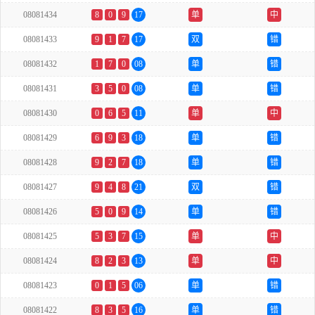
08081434
8
0
9
17
单
中
08081433
9
1
7
17
双
错
08081432
1
7
0
08
单
错
08081431
3
5
0
08
单
错
08081430
0
6
5
11
单
中
08081429
6
9
3
18
单
错
08081428
9
2
7
18
单
错
08081427
9
4
8
21
双
错
08081426
5
0
9
14
单
错
08081425
5
3
7
15
单
中
08081424
8
2
3
13
单
中
08081423
0
1
5
06
单
错
08081422
8
3
5
16
单
错