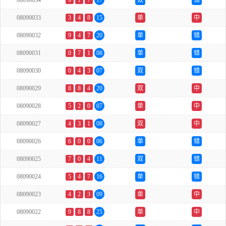
08090034
9
1
7
17
双
错
08090033
3
4
8
15
单
中
08090032
9
4
7
20
单
错
08090031
0
7
1
08
单
错
08090030
0
4
3
07
双
错
08090029
8
8
4
20
双
中
08090028
5
2
0
07
单
中
08090027
4
3
1
08
双
中
08090026
6
0
0
06
单
错
08090025
7
0
4
11
双
错
08090024
5
4
7
16
单
错
08090023
4
2
3
09
单
中
08090022
9
8
8
25
单
中