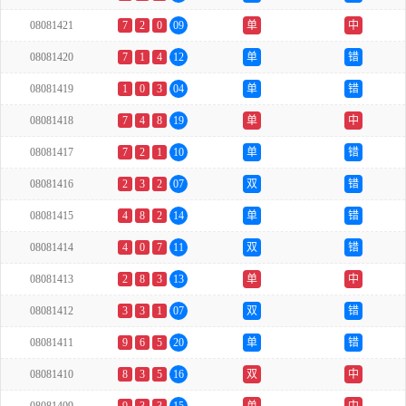
08081421
7
2
0
09
单
中
08081420
7
1
4
12
单
错
08081419
1
0
3
04
单
错
08081418
7
4
8
19
单
中
08081417
7
2
1
10
单
错
08081416
2
3
2
07
双
错
08081415
4
8
2
14
单
错
08081414
4
0
7
11
双
错
08081413
2
8
3
13
单
中
08081412
3
3
1
07
双
错
08081411
9
6
5
20
单
错
08081410
8
3
5
16
双
中