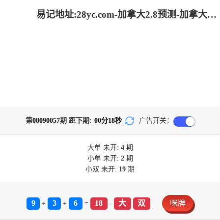
易记地址:28yc.com-加拿大2.8预测-加拿大pc28在线预测官网_专注研究加拿大预测!
第
08090057
期 距下期:
00
分
18
秒
广告开关：
大单
未开:
4
期
小单
未开:
2
期
小双
未开:
19
期
9
3
6
18
大
双
咪牌
+
+
=
-