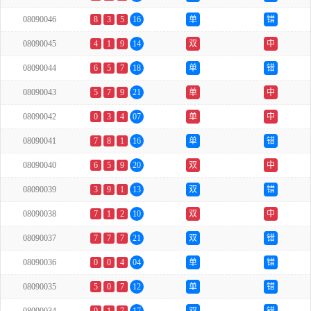
08090046
8
3
5
16
单
错
08090045
4
1
9
14
双
中
08090044
6
5
7
18
单
错
08090043
5
7
9
21
单
中
08090042
0
3
4
07
单
中
08090041
7
8
1
16
单
错
08090040
6
5
9
20
双
中
08090039
3
9
1
13
双
错
08090038
7
1
2
10
双
中
08090037
7
7
7
21
双
错
08090036
0
0
4
04
单
错
08090035
5
0
7
12
单
错