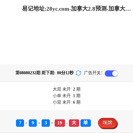
易记地址:28yc.com-加拿大2.8预测-加拿大pc28在线预测官网_专注研究加拿大预测!
第
08080232
期 距下期:
00
分
12
秒
广告开关：
大双
未开:
2
期
小单
未开:
1
期
小双
未开:
6
期
7
9
3
19
大
单
咪牌
+
+
=
-