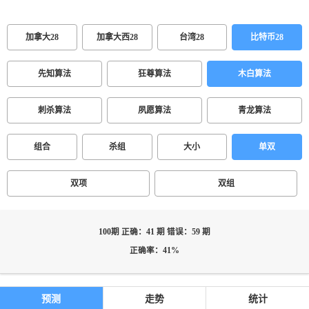
加拿大28
加拿大西28
台湾28
比特币28
先知算法
狂尊算法
木白算法
刺杀算法
夙愿算法
青龙算法
组合
杀组
大小
单双
双项
双组
100期 正确：41 期 错误：59 期
正确率：41%
预测
走势
统计