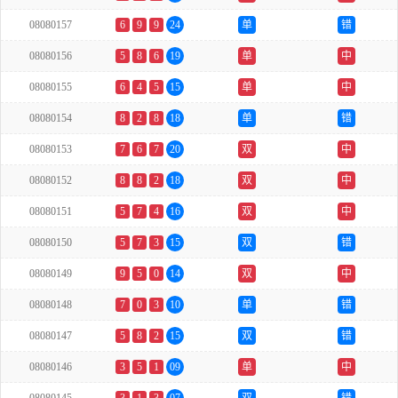
08080157
6
9
9
24
单
错
08080156
5
8
6
19
单
中
08080155
6
4
5
15
单
中
08080154
8
2
8
18
单
错
08080153
7
6
7
20
双
中
08080152
8
8
2
18
双
中
08080151
5
7
4
16
双
中
08080150
5
7
3
15
双
错
08080149
9
5
0
14
双
中
08080148
7
0
3
10
单
错
08080147
5
8
2
15
双
错
08080146
3
5
1
09
单
中