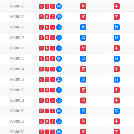
08080170
6
2
1
09
单
中
08080169
7
6
7
20
双
中
08080168
5
6
3
14
单
错
08080167
4
8
2
14
单
错
08080166
2
6
5
13
单
中
08080165
2
5
1
08
单
错
08080164
6
2
6
14
双
中
08080163
6
7
9
22
单
错
08080162
3
9
0
12
双
中
08080161
7
3
3
13
单
中
08080160
0
1
7
08
单
错
08080159
3
9
1
13
单
中
08080158
5
1
2
08
双
中